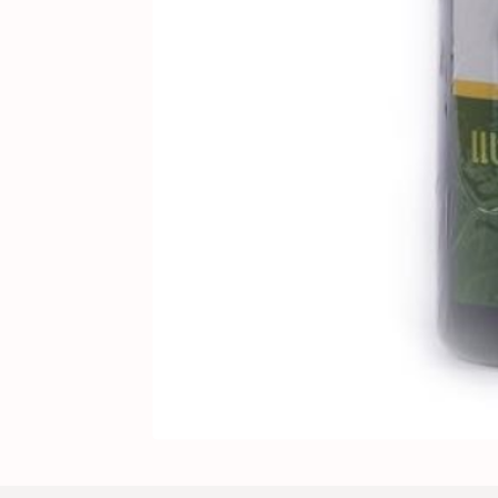
B
SẢN PHẨM
#818892759