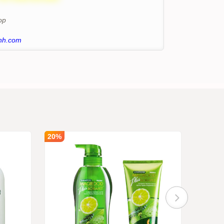
op
nh.com
20%
12%