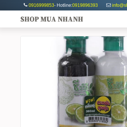
0916999853
- Hotline:
0919896393
info@
SHOP MUA NHANH