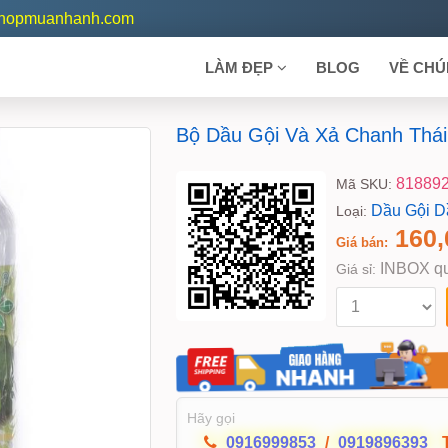
shopmuanhanh.com
LÀM ĐẸP
BLOG
VỀ CHÚ
Bộ Dầu Gội Và Xả Chanh Thái
81889
Mã SKU:
Dầu Gội D
Loại:
160,
Giá bán:
INBOX qu
Giá sỉ:
Hãy gọi
0916999853
/
0919896393