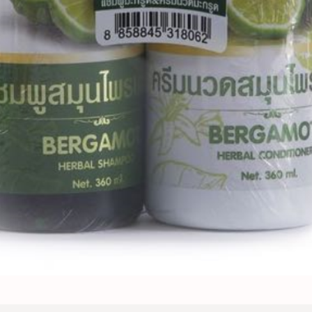
ộ Dầu Gội Và Xả Chanh Thái Lan