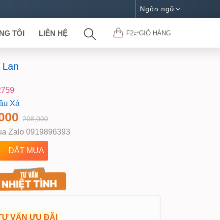
Ngôn ngữ
NG TÔI
LIÊN HỆ
F2⥂GIỎ HÀNG
 Lan
2759
ầu Xả
000
208,000
a Zalo 0919896393
TƯ VẤN ƯU ĐÃI