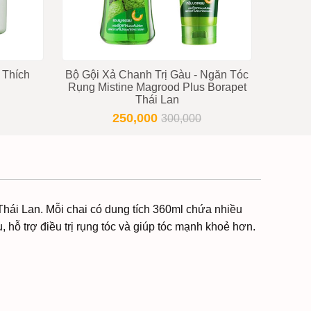
 Thích
Bộ Gội Xả Chanh Trị Gàu - Ngăn Tóc
Bộ Dầu
Rụng Mistine Magrood Plus Borapet
Colla
Thái Lan
250,000
300,000
hái Lan. Mỗi chai có dung tích 360ml chứa nhiều
hỗ trợ điều trị rụng tóc và giúp tóc mạnh khoẻ hơn.