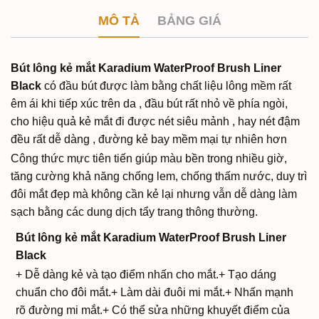
MÔ TẢ
BẢNG GIÁ
Bút lông kẻ mắt Karadium WaterProof Brush Liner
Black
có đầu bút được làm bằng chất liệu lông mềm rất
êm ái khi tiếp xúc trên da , đầu bút rất nhỏ về phía ngòi,
cho hiệu quả kẻ mắt đi được nét siêu mảnh , hay nét đậm
đều rất dễ dàng , đường kẻ bay mềm mại tự nhiên hơn
Công thức mực tiên tiến giúp màu bền trong nhiều giờ,
tăng cường khả năng chống lem, chống thấm nước, duy trì
đôi mắt đẹp mà không cần kẻ lại nhưng vẫn dễ dàng làm
sạch bằng các dung dịch tẩy trang thông thường.
Bút lông kẻ mắt Karadium WaterProof Brush Liner
Black
+ Dễ dàng kẻ và tạo điểm nhấn cho mắt.
+ Tạo dáng
chuẩn cho đôi mắt.
+ Làm dài đuôi mi mắt.
+ Nhấn mạnh
rõ đường mi mắt.
+ Có thể sửa những khuyết điểm của