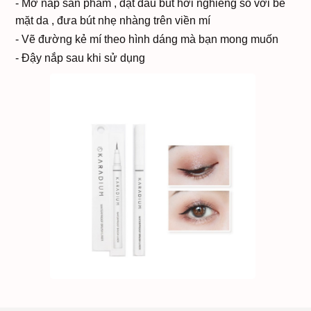
- Mở nắp sản phẩm , đặt đầu bút hơi nghiêng so với bề
mặt da , đưa bút nhẹ nhàng trên viền mí
- Vẽ đường kẻ mí theo hình dáng mà bạn mong muốn
- Đậy nắp sau khi sử dụng
Kem Klirvin Đặc Trị
SẢN PHẨM
#381322811