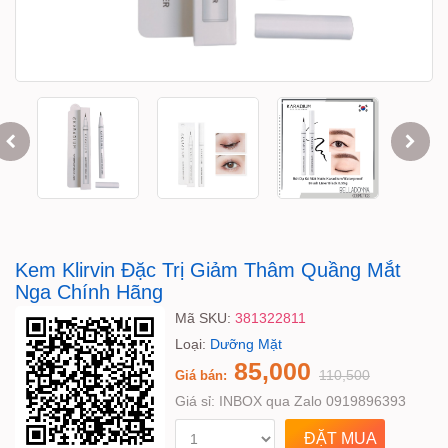
Kem Klirvin Đặc Trị Giảm Thâm Quầng Mắt
Nga Chính Hãng
Mã SKU:
381322811
Loại:
Dưỡng Mặt
85,000
110,500
Giá bán:
Giá sỉ:
INBOX qua Zalo 0919896393