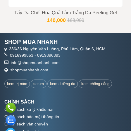
Tẩy Da Chết Hoa Quả Làm Trắng Da Peeling Gel
140,000
168,000
SHOP MUA NHANH
336/36 Nguyễn Văn Luông, Phú Lâm, Quận 6, HCM
0916999853
-
0919896393
info@shopmuanhanh.com
shopmuanhanh.com
kem trị nám
serum
kem dưỡng da
kem chống nắng
CHÍNH SÁCH
Chính sách xử lý khiếu nại
Chính sách bảo mật thông tin
Chính sách vận chuyển