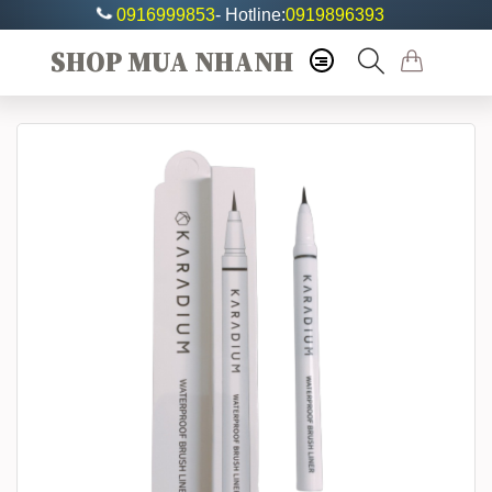
0916999853
- Hotline:
0919896393
SHOP MUA NHANH