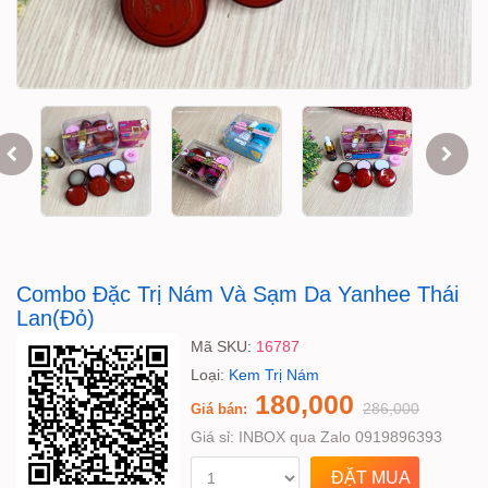
Combo Đặc Trị Nám Và Sạm Da Yanhee Thái
Lan(Đỏ)
Mã SKU:
16787
Loại:
Kem Trị Nám
180,000
286,000
Giá bán:
Giá sỉ:
INBOX qua Zalo 0919896393