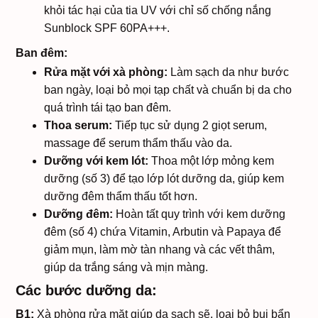
khỏi tác hại của tia UV với chỉ số chống nắng
Sunblock SPF 60PA+++.
Ban đêm:
Rửa mặt với xà phòng:
Làm sạch da như bước
ban ngày, loại bỏ mọi tạp chất và chuẩn bị da cho
quá trình tái tạo ban đêm.
Thoa serum:
Tiếp tục sử dụng 2 giọt serum,
massage để serum thẩm thấu vào da.
Dưỡng với kem lót:
Thoa một lớp mỏng kem
dưỡng (số 3) để tạo lớp lót dưỡng da, giúp kem
dưỡng đêm thẩm thấu tốt hơn.
Dưỡng đêm:
Hoàn tất quy trình với kem dưỡng
đêm (số 4) chứa Vitamin, Arbutin và Papaya để
giảm mụn, làm mờ tàn nhang và các vết thâm,
giúp da trắng sáng và mịn màng.
Các bước dưỡng da:
B1:
Xà phòng rửa mặt giúp da sạch sẽ, loại bỏ bụi bẩn