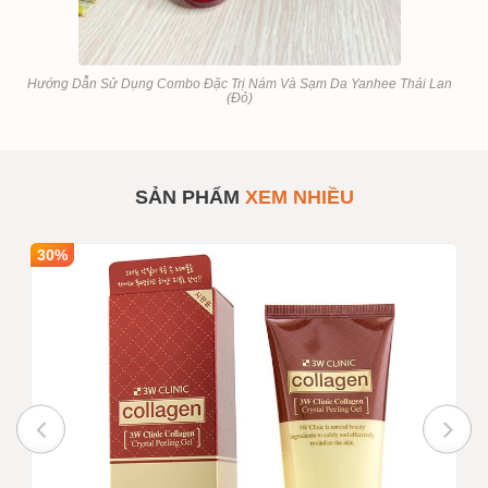
Hướng Dẫn Sử Dụng Combo Đặc Trị Nám Và Sạm Da Yanhee Thái Lan
(Đỏ)
Combo Đặc Trị Nám Và
SẢN PHẨM
#16787
Sạm Da Yanhee Thái
Lan(Đỏ)
SẢN PHẨM
XEM NHIỀU
Số lượng
1
Mua sỉ theo số lượng
30%
Giá bán
180,000
INBOX
Ghi chú :
Giá trên chưa bao gồm VAT nếu
quý khách yêu cầu xuất hóa đơn
Trạng thái
Còn hàng
Tư vấn viên
0916999853 - 0919896393