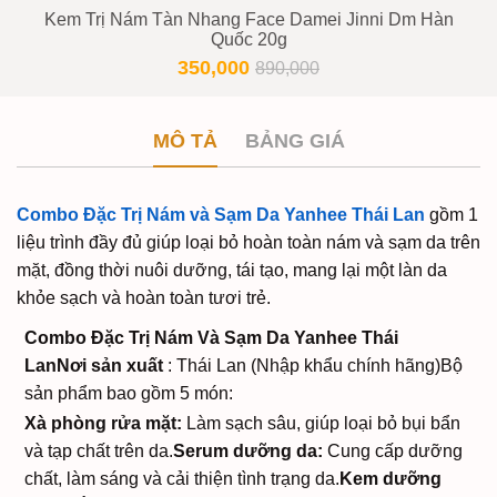
Kem Trị Nám Tàn Nhang Face Damei Jinni Dm Hàn
Quốc 20g
350,000
890,000
MÔ TẢ
BẢNG GIÁ
Combo Đặc Trị Nám và Sạm Da Yanhee Thái Lan
gồm 1
liệu trình đầy đủ giúp loại bỏ hoàn toàn nám và sạm da trên
mặt, đồng thời nuôi dưỡng, tái tạo, mang lại một làn da
khỏe sạch và hoàn toàn tươi trẻ.
Combo Đặc Trị Nám Và Sạm Da Yanhee Thái
Lan
Nơi sản xuất
: Thái Lan (Nhập khẩu chính hãng)
Bộ
sản phẩm bao gồm 5 món:
Xà phòng rửa mặt:
Làm sạch sâu, giúp loại bỏ bụi bẩn
và tạp chất trên da.
Serum dưỡng da:
Cung cấp dưỡng
chất, làm sáng và cải thiện tình trạng da.
Kem dưỡng