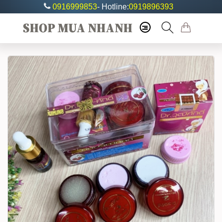
0916999853
- Hotline:
0919896393
SHOP MUA NHANH