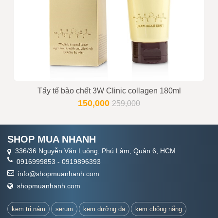
Tẩy tế bào chết 3W Clinic collagen 180ml
150,000
259,000
SHOP MUA NHANH
336/36 Nguyễn Văn Luông, Phú Lâm, Quận 6, HCM
0916999853
-
0919896393
info@shopmuanhanh.com
shopmuanhanh.com
kem trị nám
serum
kem dưỡng da
kem chống nắng