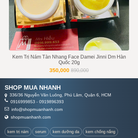
Kem Trị Nám Tàn Nhang Face Damei Jinni Dm Hàn
Quốc 20g
350,000
890,000
SHOP MUA NHANH
336/36 Nguyễn Văn Luông, Phú Lâm, Quận 6, HCM
0916999853
-
0919896393
info@shopmuanhanh.com
shopmuanhanh.com
kem trị nám
serum
kem dưỡng da
kem chống nắng