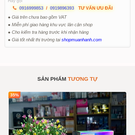
Hãy gọi
0916999853
/
0919896393
TƯ VẤN ƯU ĐÃI
● Giá trên chưa bao gồm VAT
● Miễn phí giao hàng khu vực lân cận shop
● Cho kiểm tra hàng trước khi nhận hàng
● Giá tốt nhất thị trường tại
shopmuanhanh.com
SẢN PHẨM
TƯƠNG TỰ
35%