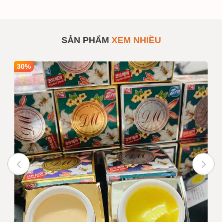
Gel Dưỡng Ẩm Tái Tạo
SẢN PHẨM
#154633
Chống Lão Hóa Vùng Mắt
Ladamer
SẢN PHẨM
XEM NHIỀU
Số lượng
1
Mua sỉ theo số
lượng
30%
Giá bán
1,300,000
INBOX
Ghi chú :
Giá trên chưa bao gồm VAT nếu
quý khách yêu cầu xuất hóa
đơn
Trạng thái
Còn hàng
Tư vấn viên
0916999853 - 0919896393