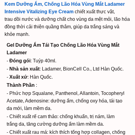
Kem Dưỡng Ẩm, Chống Lão Hóa Vùng Mắt Ladamer
Intensive Vitalizing Eye Cream
chiết xuất thực vật,
trau dồi nước và dưỡng chất cho vùng da mệt mỏi, lão hóa
đồng thời cải thiện quầng thâm, giúp da trắng sáng và
khỏe mạnh.
Gel Dưỡng Ẩm Tái Tạo Chống Lão Hóa Vùng Mắt
Ladamer
-
Đóng gói
: Tuýp 40ml.
-
Nhà sản xuất
: Ladamer, BionCell Co., Ltd Hàn Quốc.
-
Xuất xứ
: Hàn Quốc.
Thành Phần
:
- Phức hợp Squalane, Panthenol, Allantoin, Tocopheryl
Acetate, Adenosine: dưỡng ẩm, chống oxy hóa, tái tạo
da mới, làm mềm da.
- Chiết xuất rế cam thảo: chống khuẩn, trị nám, làm
trắng da, tăng cường dưỡng ẩm làm mềm da.
- Chiết xuất rau má: kích thích tổng hợp collagen, chống