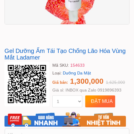
Gel Dưỡng Ẩm Tái Tạo Chống Lão Hóa Vùng
Mắt Ladamer
Mã SKU:
154633
Loại:
Dưỡng Da Mặt
1,300,000
1,625,000
Giá bán:
Giá sỉ:
INBOX qua Zalo 0919896393