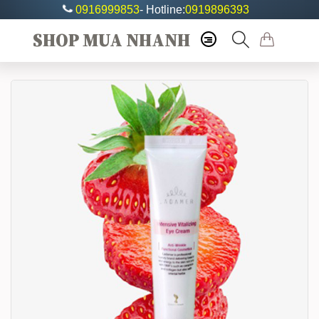
0916999853
- Hotline:
0919896393
SHOP MUA NHANH