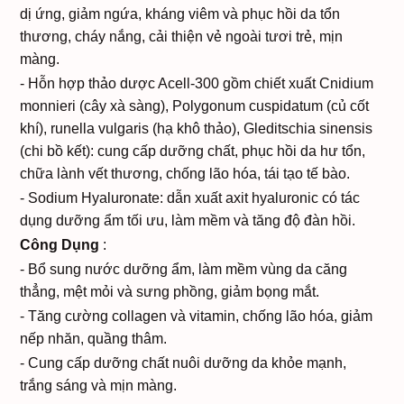
dị ứng, giảm ngứa, kháng viêm và phục hồi da tổn
thương, cháy nắng, cải thiện vẻ ngoài tươi trẻ, mịn
màng.
- Hỗn hợp thảo dược Acell-300 gồm chiết xuất Cnidium
monnieri (cây xà sàng), Polygonum cuspidatum (củ cốt
khí), runella vulgaris (hạ khô thảo), Gleditschia sinensis
(chi bồ kết): cung cấp dưỡng chất, phục hồi da hư tổn,
chữa lành vết thương, chống lão hóa, tái tạo tế bào.
- Sodium Hyaluronate: dẫn xuất axit hyaluronic có tác
dụng dưỡng ẩm tối ưu, làm mềm và tăng độ đàn hồi.
Công Dụng
:
- Bổ sung nước dưỡng ẩm, làm mềm vùng da căng
thẳng, mệt mỏi và sưng phồng, giảm bọng mắt.
- Tăng cường collagen và vitamin, chống lão hóa, giảm
nếp nhăn, quầng thâm.
- Cung cấp dưỡng chất nuôi dưỡng da khỏe mạnh,
trắng sáng và mịn màng.