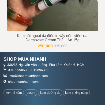
Kem bôi ngoài da điều trị vẩy nến, viêm da,
Dermovate Cream Thái LAn 15g
250,000
339,000
SHOP MUA NHANH
336/36 Nguyễn Văn Luông, Phú Lâm, Quận 6, HCM
0916999853
-
0919896393
info@shopmuanhanh.com
shopmuanhanh.com
kem trị nám
serum
kem dưỡng da
kem chống nắng