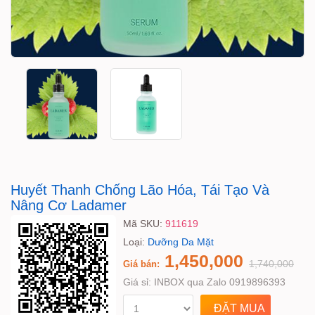
Huyết Thanh Chống Lão Hóa, Tái Tạo Và
Nâng Cơ Ladamer
Mã SKU:
911619
Loại:
Dưỡng Da Mặt
1,450,000
1,740,000
Giá bán:
Giá sỉ:
INBOX qua Zalo 0919896393