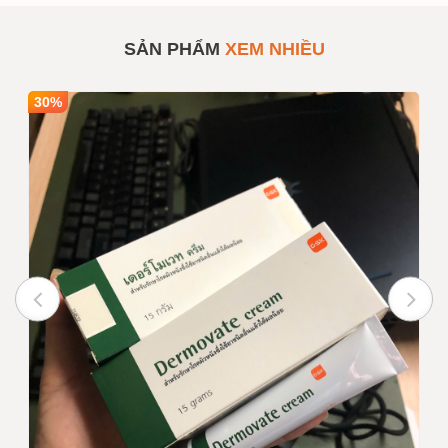
Huyết Thanh Chống Lão
SẢN PHẨM
#911619
Hóa, Tái Tạo Và Nâng Cơ
Ladamer
SẢN PHẨM
XEM NHIỀU
Số lượng
1
Mua sỉ theo số
lượng
30%
Giá bán
1,450,000
INBOX
Ghi chú :
Giá trên chưa bao gồm VAT nếu
quý khách yêu cầu xuất hóa
đơn
Trạng thái
Còn hàng
Tư vấn viên
0916999853 - 0919896393