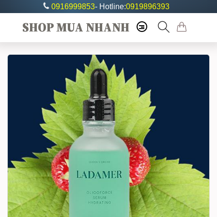
0916999853
- Hotline:
0919896393
SHOP MUA NHANH