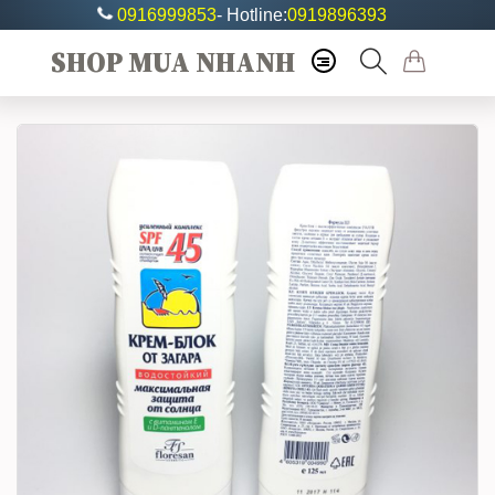
0916999853
- Hotline:
0919896393
SHOP MUA NHANH