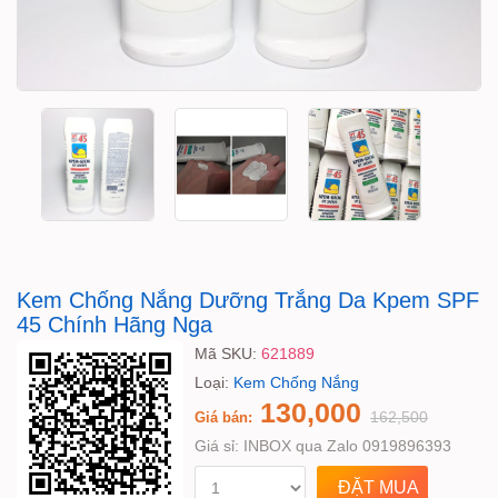
Kem Chống Nắng Dưỡng Trắng Da Kpem SPF
45 Chính Hãng Nga
Mã SKU:
621889
Loại:
Kem Chống Nắng
130,000
162,500
Giá bán:
Giá sỉ:
INBOX qua Zalo 0919896393