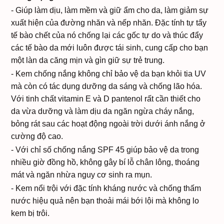
- Giúp làm dịu, làm mềm và giữ ẩm cho da, làm giảm sự
xuất hiện của đường nhăn và nếp nhăn. Đặc tính tự tẩy
tế bào chết của nó chống lại các gốc tự do và thúc đẩy
các tế bào da mới luôn được tái sinh, cung cấp cho bạn
một làn da căng mịn và gìn giữ sự trẻ trung.
- Kem chống nắng không chỉ bảo vệ da bạn khỏi tia UV
mà còn có tác dụng dưỡng da sáng và chống lão hóa.
Với tinh chất vitamin E và D pantenol rất cần thiết cho
da vừa dưỡng và làm dịu da ngăn ngừa cháy nắng,
bỏng rát sau các hoạt động ngoài trời dưới ánh nắng ở
cường độ cao.
- Với chỉ số chống nắng SPF 45 giúp bảo vệ da trong
nhiều giờ đồng hồ, không gây bí lỗ chân lông, thoáng
mát và ngăn nhừa nguy cơ sinh ra mụn.
- Kem nổi trội với đặc tính kháng nước và chống thấm
nước hiệu quả nên bạn thoải mái bới lội mà không lo
kem bị trôi.