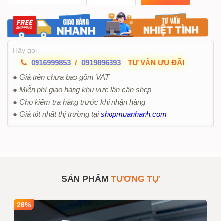
Hãy gọi
0916999853
/
0919896393
TƯ VẤN ƯU ĐÃI
● Giá trên chưa bao gồm VAT
● Miễn phí giao hàng khu vực lân cận shop
● Cho kiểm tra hàng trước khi nhận hàng
● Giá tốt nhất thị trường tại
shopmuanhanh.com
SẢN PHẨM
TƯƠNG TỰ
26%