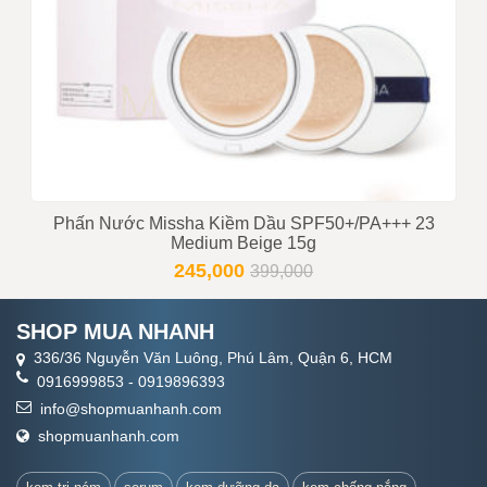
Phấn Nước Missha Kiềm Dầu SPF50+/PA+++ 23
Medium Beige 15g
245,000
399,000
SHOP MUA NHANH
336/36 Nguyễn Văn Luông, Phú Lâm, Quận 6, HCM
0916999853
-
0919896393
info@shopmuanhanh.com
shopmuanhanh.com