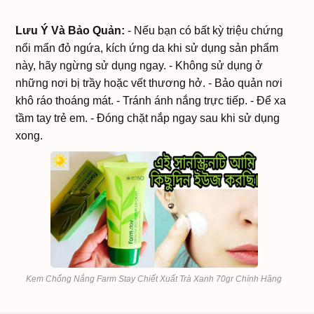
Lưu Ý Và Bảo Quản:
- Nếu bạn có bất kỳ triệu chứng
nổi mẩn đỏ ngứa, kích ứng da khi sử dụng sản phẩm
này, hãy ngừng sử dụng ngay.
- Không sử dụng ở
những nơi bị trầy hoặc vết thương hở.
- Bảo quản nơi
khô ráo thoáng mát.
- Tránh ánh nắng trực tiếp.
- Để xa
tầm tay trẻ em.
- Đóng chặt nắp ngay sau khi sử dụng
xong.
Kem Chống Nắng Farm Stay Chiết Xuất Trà Xanh 70gr Chính Hãng
Kem Chống Nắng Farm
SẢN PHẨM
#516999