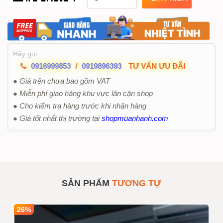
Hãy gọi
0916999853
/
0919896393
TƯ VẤN ƯU ĐÃI
● Giá trên chưa bao gồm VAT
● Miễn phí giao hàng khu vực lân cận shop
● Cho kiểm tra hàng trước khi nhận hàng
● Giá tốt nhất thị trường tại
shopmuanhanh.com
SẢN PHẨM
TƯƠNG TỰ
26%