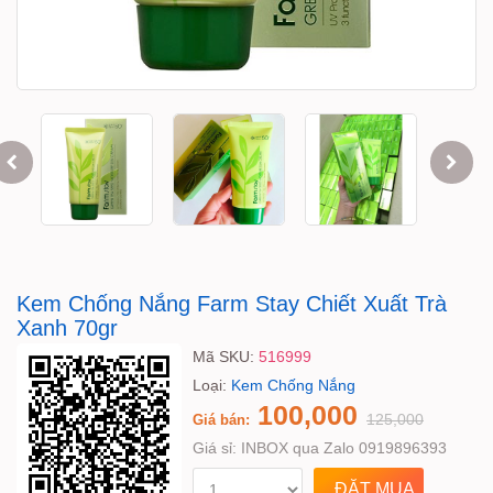
Kem Chống Nắng Farm Stay Chiết Xuất Trà
Xanh 70gr
Mã SKU:
516999
Loại:
Kem Chống Nắng
100,000
125,000
Giá bán:
Giá sỉ:
INBOX qua Zalo 0919896393