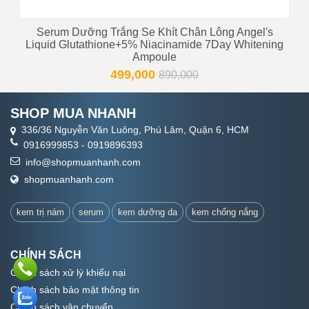
Serum Dưỡng Trắng Se Khít Chân Lông Angel's
Liquid Glutathione+5% Niacinamide 7Day Whitening
Ampoule
499,000
890,000
SHOP MUA NHANH
336/36 Nguyễn Văn Luông, Phú Lâm, Quận 6, HCM
0916999853
-
0919896393
info@shopmuanhanh.com
shopmuanhanh.com
kem trị nám
serum
kem dưỡng da
kem chống nắng
CHÍNH SÁCH
Chính sách xử lý khiếu nại
Chính sách bảo mật thông tin
Chính sách vận chuyển