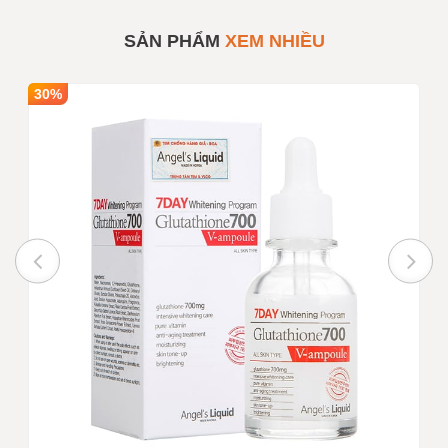
Stay Chiết Xuất Trà Xanh
70gr
SẢN PHẨM
XEM NHIỀU
Số lượng
1
Mua sỉ theo số lượng
30%
Giá bán
100,000
INBOX
Ghi chú :
Giá trên chưa bao gồm VAT nếu
quý khách yêu cầu xuất hóa
đơn
Trạng thái
Còn hàng
Tư vấn viên
0916999853 - 0919896393