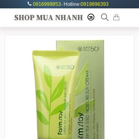
0916999853
- Hotline:
0919896393
SHOP MUA NHANH