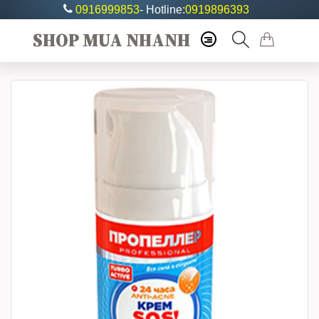
0916999853
- Hotline:
0919896393
SHOP MUA NHANH