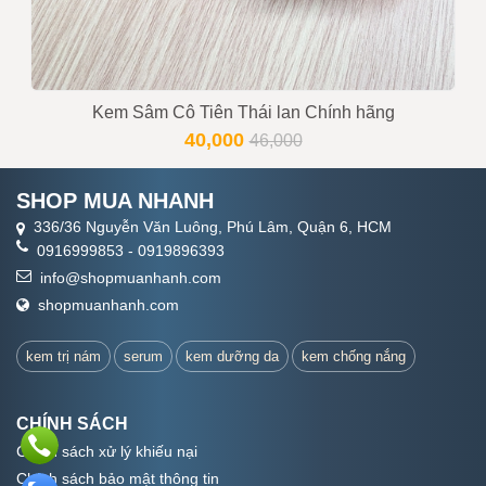
Kem Sâm Cô Tiên Thái lan Chính hãng
40,000
46,000
SHOP MUA NHANH
336/36 Nguyễn Văn Luông, Phú Lâm, Quận 6, HCM
0916999853
-
0919896393
info@shopmuanhanh.com
shopmuanhanh.com
kem trị nám
serum
kem dưỡng da
kem chống nắng
CHÍNH SÁCH
Chính sách xử lý khiếu nại
Chính sách bảo mật thông tin