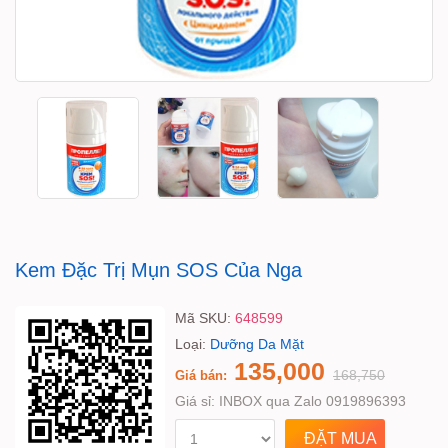
Kem Đặc Trị Mụn SOS Của Nga
Mã SKU:
648599
Loại:
Dưỡng Da Mặt
135,000
168,750
Giá bán:
Giá sỉ:
INBOX qua Zalo 0919896393