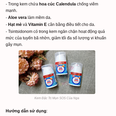
- Trong kem chứa
hoa cúc Calendula
chống viêm
mạnh.
-
Aloe vera
làm mềm da.
-
Hạt mè
và
Vitamin E
cân bằng điều tiết cho da.
- Tsintsidonom có trong kem ngăn chặn hoạt động quá
mức của tuyến bã nhờn, giảm tối đa số lượng vi khuẩn
gây mụn.
Kem Đặc Trị Mụn SOS Của Nga
Hướng dẫn sử dụng
: