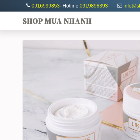
0916999853
- Hotline:
0919896393
info@
SHOP MUA NHANH