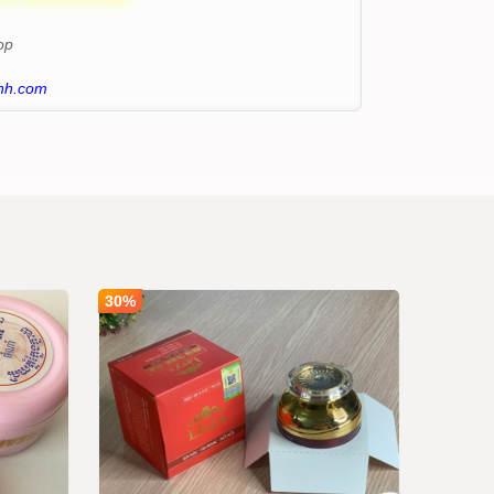
op
nh.com
30%
30%