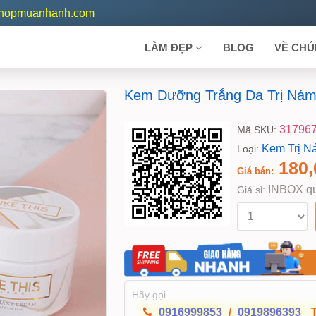
shopmuanhanh.com
LÀM ĐẸP
BLOG
VỀ CHÚ
Kem Dưỡng Trắng Da Trị Nám
31796
Mã SKU:
Kem Trị N
Loại:
180,
Giá bán:
INBOX qu
Giá sỉ:
Hãy gọi
0916999853
/
0919896393
T