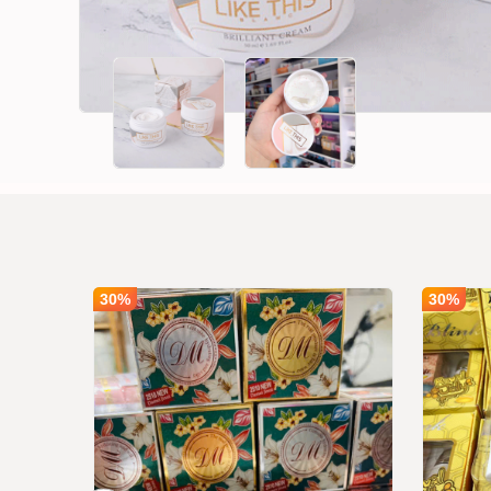
30%
30%
i Mồi