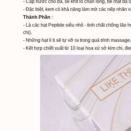
- Cấp nước cho da, se khít lỗ chân lông, bề mặt da 
- Đặc biệt, kem có khả năng làm mờ các nếp nhăn v
Thành Phần
:
- Là các hạt Peptide siêu nhỏ - tinh chất chống lão
chị).
- Những hạt li ti sẽ tự vỡ ra trong quá trình massage
- Kết hợp chiết xuất từ 10 loại hoa xứ sở kim chi, đ