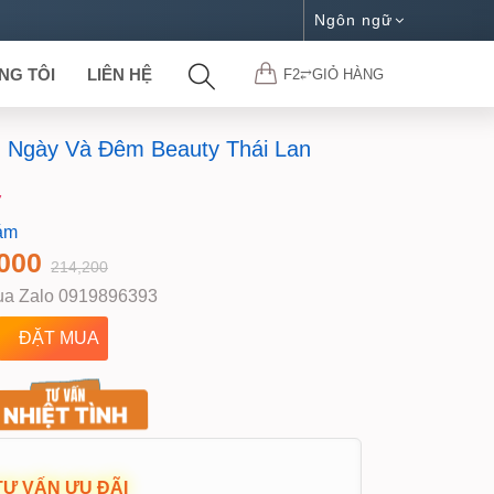
Ngôn ngữ
NG TÔI
LIÊN HỆ
F2⥂GIỎ HÀNG
 Ngày Và Đêm Beauty Thái Lan
7
ám
000
214,200
a Zalo 0919896393
Ư VẤN ƯU ĐÃI