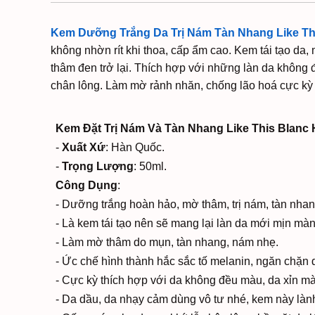
Kem Dưỡng Trắng Da Trị Nám Tàn Nhang Like Th
không nhờn rít khi thoa, cấp ẩm cao. Kem tái tạo d
thâm đen trở lại. Thích hợp với những làn da không 
chân lông. Làm mờ rảnh nhăn, chống lão hoá cực kỳ 
Kem Đặt Trị Nám Và Tàn Nhang Like This Blanc
-
Xuất Xứ
: Hàn Quốc.
-
Trọng Lượng
: 50ml.
Công Dụng
:
- Dưỡng trắng hoàn hảo, mờ thâm, trị nám, tàn nhan
- Là kem tái tạo nên sẽ mang lại làn da mới mịn mà
- Làm mờ thâm do mụn, tàn nhang, nám nhẹ.
- Ức chế hình thành hắc sắc tố melanin, ngăn chặn 
- Cực kỳ thích hợp với da không đều màu, da xỉn mà
- Da dầu, da nhạy cảm dùng vô tư nhé, kem này lành