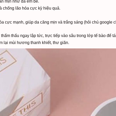
lán mịn như da em bé.
à chống lão hóa cực kỳ hiệu quả.
 hóa cực mạnh, giúp da căng mịn và trắng sáng (hỏi chú google c
, thẩm thấu ngay lập tức, trực tiếp vào sâu trong lớp tế bào để tá
em lại mùi hương thanh khiết, thư giãn.