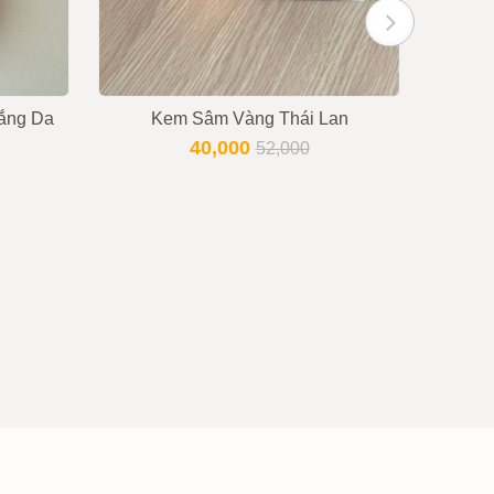
ắng Da
Kem Sâm Vàng Thái Lan
Kem 
40,000
52,000