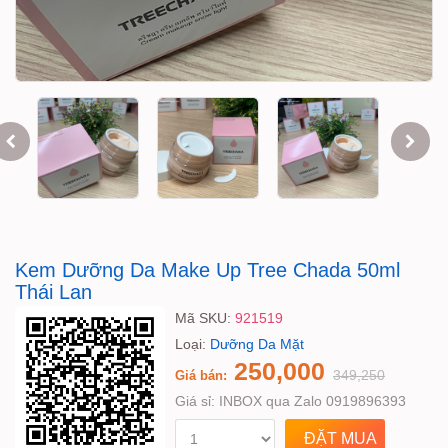
Kem Dưỡng Da Make Up Tree Chada 50ml
Thái Lan
Mã SKU:
921519
Loại:
Dưỡng Da Mặt
250,000
349,250
Giá bán:
Giá sỉ:
INBOX qua Zalo 0919896393