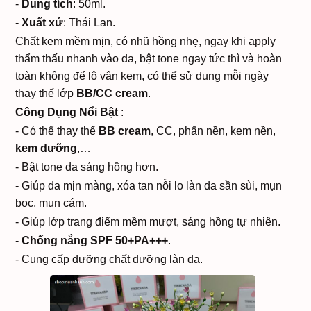
-
Dung tích
: 50ml.
-
Xuất xứ
: Thái Lan.
Chất kem mềm mịn, có nhũ hồng nhẹ, ngay khi apply
thẩm thấu nhanh vào da, bật tone ngay tức thì và hoàn
toàn không để lộ vân kem, có thể sử dụng mỗi ngày
thay thế lớp
BB/CC cream
.
Công Dụng Nổi Bật
:
- Có thể thay thế
BB cream
, CC, phấn nền, kem nền,
kem dưỡng
,…
- Bật tone da sáng hồng hơn.
- Giúp da mịn màng, xóa tan nỗi lo làn da sần sùi, mụn
bọc, mụn cám.
- Giúp lớp trang điểm mềm mượt, sáng hồng tự nhiên.
-
Chống nắng SPF 50+PA+++
.
- Cung cấp dưỡng chất dưỡng làn da.