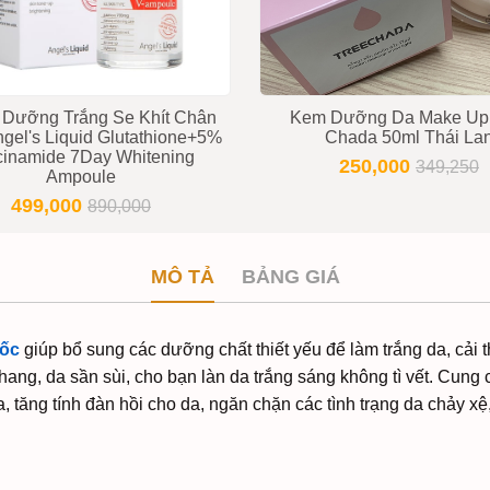
Dưỡng Trắng Se Khít Chân
Kem Dưỡng Da Make Up
gel's Liquid Glutathione+5%
Chada 50ml Thái La
cinamide 7Day Whitening
250,000
349,250
Ampoule
499,000
890,000
MÔ TẢ
BẢNG GIÁ
uốc
giúp bổ sung các dưỡng chất thiết yếu để làm trắng da, cải 
ang, da sần sùi, cho bạn làn da trắng sáng không tì vết. Cung
óa, tăng tính đàn hồi cho da, ngăn chặn các tình trạng da chảy x