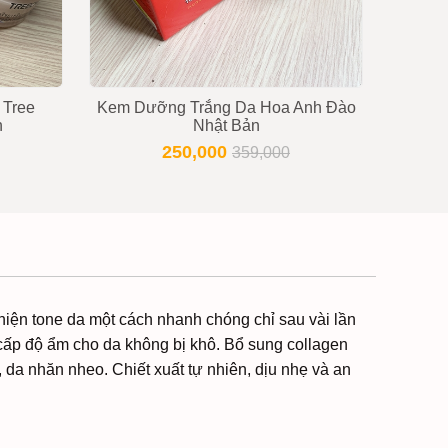
 Tree
Kem Dưỡng Trắng Da Hoa Anh Đào
Ke
n
Nhật Bản
G
250,000
359,000
thiện tone da một cách nhanh chóng chỉ sau vài lần
 cấp độ ẩm cho da không bị khô. Bổ sung collagen
ệ, da nhăn nheo. Chiết xuất tự nhiên, dịu nhẹ và an