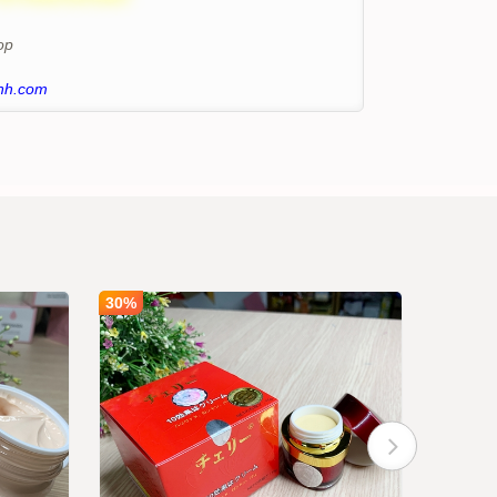
op
nh.com
30%
30%