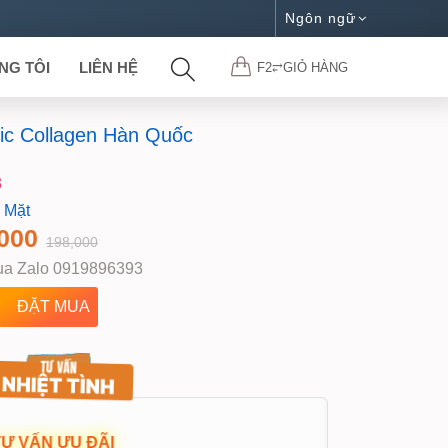
Ngôn ngữ
NG TÔI
LIÊN HỆ
F2⥂GIỎ HÀNG
ic Collagen Hàn Quốc
3
 Mặt
000
198,000
a Zalo 0919896393
TƯ VẤN ƯU ĐÃI