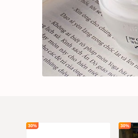
Kem D
SẢN PHẨM
#634153
Số lượng
1
Giá bán
180,00
30%
30%
u Trắng
Ghi chú :
Giá tr