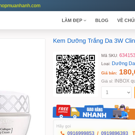
shopmuanhanh.com
LÀM ĐẸP
BLOG
VỀ CHÚ
Kem Dưỡng Trắng Da 3W Clin
63415
Mã SKU:
Dưỡng Da
Loại:
180,
Giá bán:
INBOX qu
Giá sỉ:
Hãy gọi
0916999853
/
0919896393