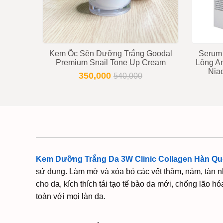
Kem Ốc Sên Dưỡng Trắng Goodal
Serum 
Premium Snail Tone Up Cream
Lông An
Nia
350,000
540,000
Kem Dưỡng Trắng Da 3W Clinic Collagen Hàn Q
sử dụng. Làm mờ và xóa bỏ các vết thâm, nám, tàn nh
cho da, kích thích tái tạo tế bào da mới, chống lão h
toàn với mọi làn da.