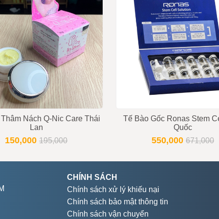
ng
9853 - 0919896393
 Thâm Nách Q-Nic Care Thái
Tế Bào Gốc Ronas Stem Ce
Lan
Quốc
150,000
550,000
195,000
671,000
CHÍNH SÁCH
CM
Chính sách xử lý khiếu nại
Chính sách bảo mật thông tin
Chính sách vận chuyển