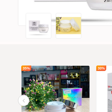
35%
30%
i Lan