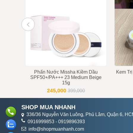
Trạng thái
Còn hà
Tư vấn viên
091699
Phấn Nước Missha Kiềm Dầu
Kem Trị
SPF50+/PA+++ 23 Medium Beige
15g
245,000
399,000
SHOP MUA NHANH
336/36 Nguyễn Văn Luông, Phú Lâm, Quận 6, H
0916999853
-
0919896393
info@shopmuanhanh.com