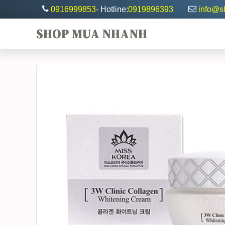
0916999853
- Hotline:
0919896393
info@
SHOP MUA NHANH