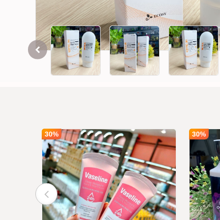
30%
30%
 Cool
 700ml