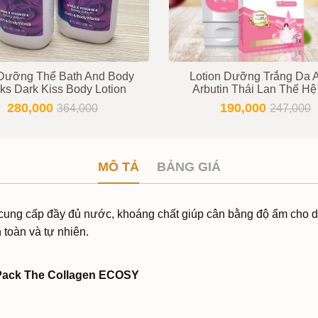
Dưỡng Thể Bath And Body
Lotion Dưỡng Trắng Da 
ks Dark Kiss Body Lotion
Arbutin Thái Lan Thế Hệ
280,000
190,000
364,000
247,000
MÔ TẢ
BẢNG GIÁ
cung cấp đầy đủ nước, khoáng chất giúp cân bằng độ ẩm cho da
toàn và tự nhiên.
 Pack The Collagen ECOSY