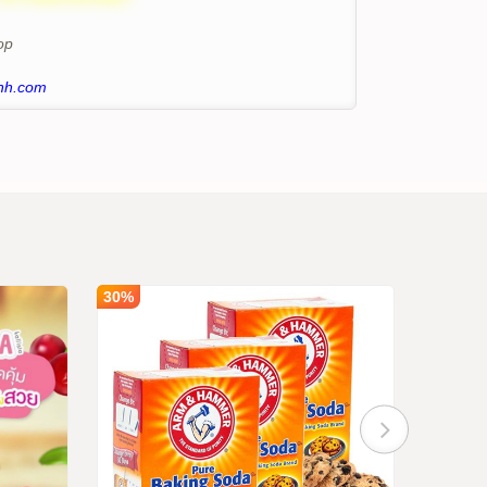
op
nh.com
30%
30%