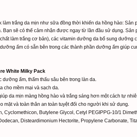
k làm trắng da mịn như sữa đồng thời khiến da hồng hào: Sản 
 Bạn sẽ có thể cảm nhận được ngay từ lần đầu sử dụng. Sản p
chất làm trắng cơ bản), các vitamin dưỡng da bổ sung dưỡng ch
 dưỡng ẩm có sẵn bên trong các thành phần dưỡng ẩm giúp cu
e White Milky Pack
ệc dưỡng ẩm, thẩm thấu sâu bên trong làn da.
 da cho mềm mại và sạch da.
a, giúp da mịn màng hồng hào và trắng sáng hơn một cách tự nhi
 mặt và toàn thân an toàn tuyệt đối cho người khi sử dụng.
on, Cyclomethicon, Butylene Glycol, Cetyl PEGIPPG-10/1 Dimet
Dodecan, Disteardimonium Hectorite, Propylene Carbonate, Tita