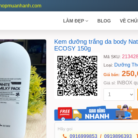
shopmuanhanh.com
LÀM ĐẸP
BLOG
VỀ CHÚ
Kem dưỡng trắng da body Natu
ECOSY 150g
21342
Mã SKU:
Dưỡng Th
Loại:
250,
Giá bán:
INBOX qu
Giá sỉ:
Hãy gọi
0916999853
/
0919896393