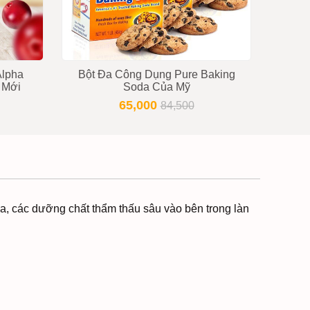
Alpha
Bột Đa Công Dụng Pure Baking
Kem D
 Mới
Soda Của Mỹ
65,000
84,500
, các dưỡng chất thẩm thấu sâu vào bên trong làn