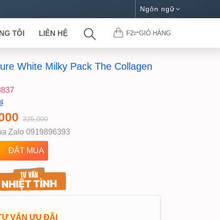
Ngôn ngữ
NG TÔI
LIÊN HỆ
F2⥂GIỎ HÀNG
re White Milky Pack The Collagen
8837
ể
000
325,000
a Zalo 0919896393
TƯ VẤN ƯU ĐÃI