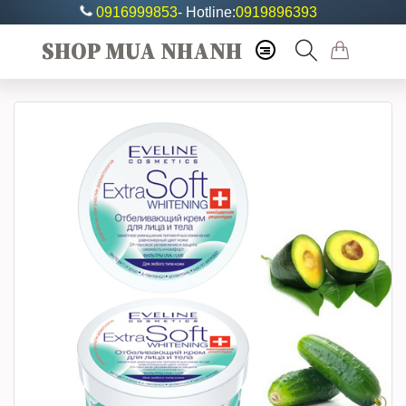
0916999853
- Hotline:
0919896393
SHOP MUA NHANH