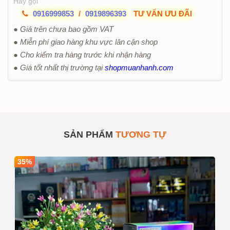
Hãy gọi
0916999853
/
0919896393
TƯ VẤN ƯU ĐÃI
● Giá trên chưa bao gồm VAT
● Miễn phí giao hàng khu vực lân cận shop
● Cho kiểm tra hàng trước khi nhận hàng
● Giá tốt nhất thị trường tại
shopmuanhanh.com
SẢN PHẨM
TƯƠNG TỰ
35%