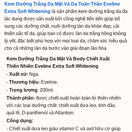
Kem Dưỡng Trắng Da Mặt Và Da Toàn Thân Eveline
Extra Soft Whitening
là sản phẩm kem dưỡng trắng da đa
tác dụng được sản xuất bởi công nghệ tiên tiến giúp bổ
sung các dưỡng chất, nuôi dưỡng làn da khỏe đẹp, cải
thiện sắc tố da, giúp bạn có được làn da trắng hồng không
tỳ vết, đặc biệt phù hợp với mọi loại da, chăm sóc hiệu quả
cho cả những làn da bước vào giai đoạn lão hóa.
Kem Dưỡng Trắng Da Mặt Và Body Chiết Xuất
Thiên Nhiên Eveline Extra Soft Whitening
-
Xuất xứ
: Nga.
-
Thương hiệu
: Eveline.
-
Trọng lượng
: 200ml.
Thành phần
: được chiết xuất hoàn toàn từ thiên nhiên
với các loại dưỡng chất: chiết xuất dưa leo, tinh dầu
quả lê, D-panthenol và Allantoin.
Công dụng:
- Chiết xuất dưa leo giàu vitamin C và axit hữu cơ giúp