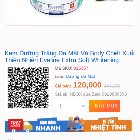
Kem Dưỡng Trắng Da Mặt Và Body Chiết Xuất
Thiên Nhiên Eveline Extra Soft Whitening
Mã SKU:
915357
Loại:
Dưỡng Da Mặt
120,000
144,000
Giá bán:
Giá sỉ:
INBOX qua Zalo 0919896393