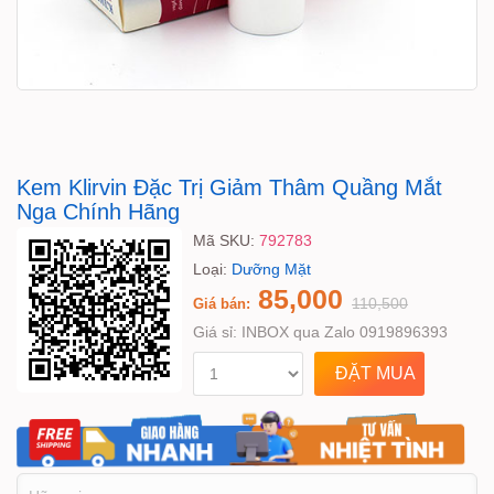
Kem Klirvin Đặc Trị Giảm Thâm Quầng Mắt
Nga Chính Hãng
Mã SKU:
792783
Loại:
Dưỡng Mặt
85,000
110,500
Giá bán:
Giá sỉ:
INBOX qua Zalo 0919896393