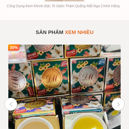
Công Dụng Kem Klirvin Đặc Trị Giảm Thâm Quầng Mắt Nga Chính Hãng
Kem Klirvin Đặc Trị Giảm
SẢN PHẨM
#792783
Thâm Quầng Mắt Nga
Chính Hãng
SẢN PHẨM
XEM NHIỀU
Số lượng
1
Mua sỉ theo số lượng
30%
Giá bán
85,000
INBOX
Ghi chú :
Giá trên chưa bao gồm VAT nếu
quý khách yêu cầu xuất hóa
đơn
Trạng thái
Còn hàng
Tư vấn viên
0916999853 - 0919896393