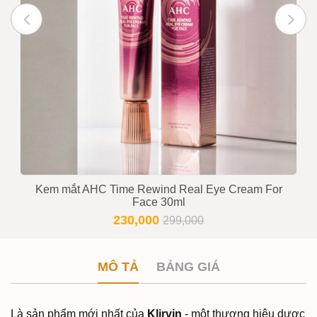
Kem mắt AHC Time Rewind Real Eye Cream For
Face 30ml
230,000
299,000
MÔ TẢ
BẢNG GIÁ
Là sản phẩm mới nhất của
Klirvin
- một thương hiệu dược