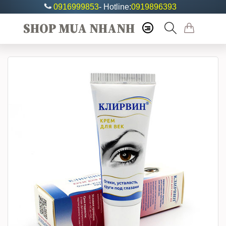
0916999853
- Hotline:
0919896393
SHOP MUA NHANH