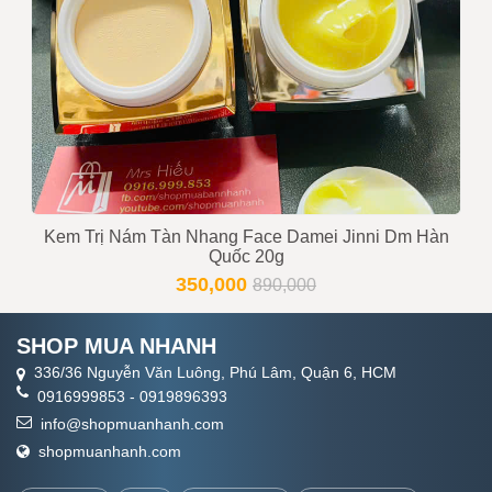
Kem Trị Nám Tàn Nhang Face Damei Jinni Dm Hàn
Quốc 20g
350,000
890,000
SHOP MUA NHANH
336/36 Nguyễn Văn Luông, Phú Lâm, Quận 6, HCM
0916999853
-
0919896393
info@shopmuanhanh.com
shopmuanhanh.com