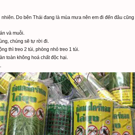
n nhiên. Do bên Thái đang là mùa mưa nên em đi đến đâu cũng th
gián và muỗi.
ùng, chúng sẽ tự rời đi.
g thì treo 2 túi, phòng nhỏ treo 1 túi.
àn toàn không hoá chất độc hại.
.