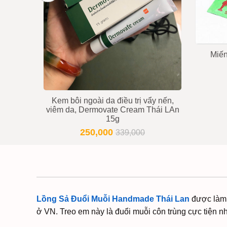
iải Độc
Miế
Kem bôi ngoài da điều trị vẩy nến,
viêm da, Dermovate Cream Thái LAn
15g
250,000
339,000
Lồng Sả Đuổi Muỗi Handmade Thái Lan
được làm t
ở VN. Treo em này là đuổi muỗi côn trùng cực tiện nh