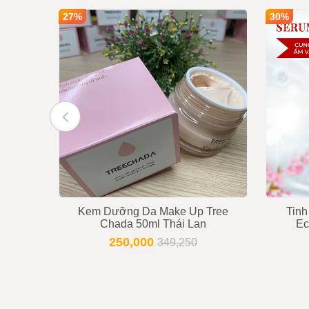
Giá bán
50,000
27%
30%
dzan
Ghi chú :
Giá tr
Trạng thái
Còn hà
Tư vấn viên
091699
Kem Dưỡng Da Make Up Tree
Tinh
Chada 50ml Thái Lan
Ec
250,000
349,250