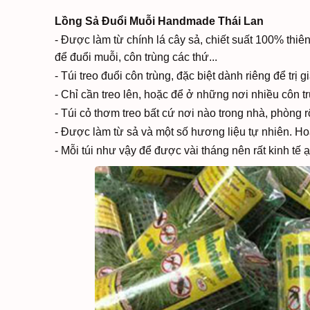
Lồng Sả Đuổi Muỗi Handmade Thái Lan
- Được làm từ chính lá cây sả, chiết suất 100% thiê
để đuổi muỗi, côn trùng các thứ...
- Túi treo đuổi côn trùng, đặc biệt dành riêng để trị 
- Chỉ cần treo lên, hoặc để ở những nơi nhiều côn tr
- Túi cỏ thơm treo bất cứ nơi nào trong nhà, phòng rộn
- Được làm từ sả và một số hương liệu tự nhiên. Ho
- Mỗi túi như vậy để được vài tháng nên rất kinh tế ạ