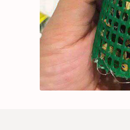
Lồng 
SẢN PHẨM
#639643
Số lượng
1