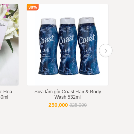
30%
30%
Kem C
Sun 
c Hoa
Sữa tắm gội Coast Hair & Body
30ml
Wash 532ml
250,000
325,000