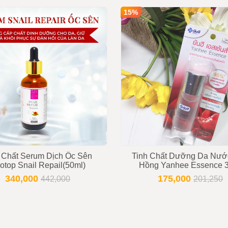
INBOX
15%
ên chưa bao gồm VAT nếu quý khách yêu cầu xuất hóa đơn
ng
9853 - 0919896393
 Chất Serum Dịch Ốc Sên
Tinh Chất Dưỡng Da Nướ
otop Snail Repail(50ml)
Hồng Yanhee Essence 
340,000
175,000
442,000
201,250