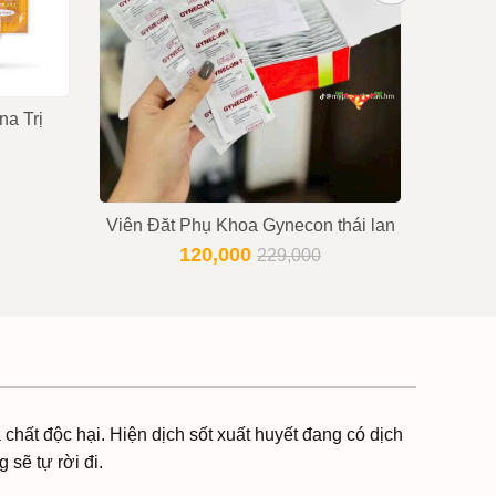
a Trị
Cung
Viên Đăt Phụ Khoa Gynecon thái lan
120,000
229,000
chất độc hại. Hiện dịch sốt xuất huyết đang có dịch
 sẽ tự rời đi.