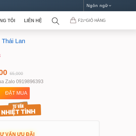
Ngôn ngữ
NG TÔI
LIÊN HỆ
F2⥂GIỎ HÀNG
 Thái Lan
3
000
65,000
a Zalo 0919896393
TƯ VẤN ƯU ĐÃI