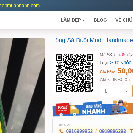
shopmuanhanh.com
LÀM ĐẸP
BLOG
VỀ CHÚ
Lồng Sả Đuổi Muỗi Handmade
63964
Mã SKU:
Sức Khỏe
Loại:
50,
Giá bán:
INBOX qu
Giá sỉ:
Hãy gọi
0916999853
/
0919896393