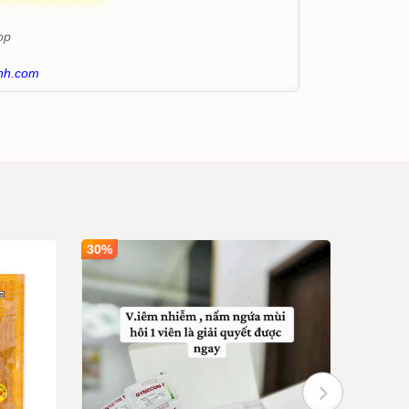
op
nh.com
30%
30%