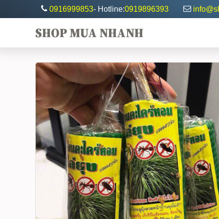
0916999853
- Hotline:
0919896393
info@
SHOP MUA NHANH