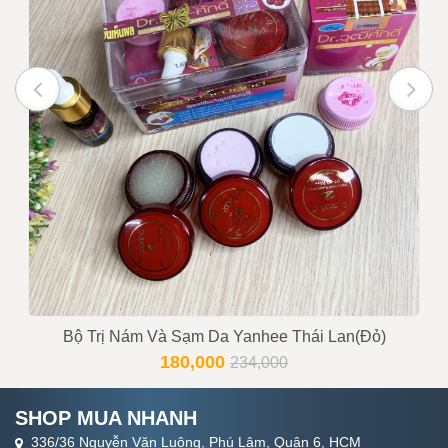
đơn
Trạng thái
Còn hàng
Tư vấn viên
0916999853 - 0919896393
Bộ Trị Nám Và Sạm Da Yanhee Thái Lan(Đỏ)
180,000
234,000
SHOP MUA NHANH
336/36 Nguyễn Văn Luông, Phú Lâm, Quận 6, HCM