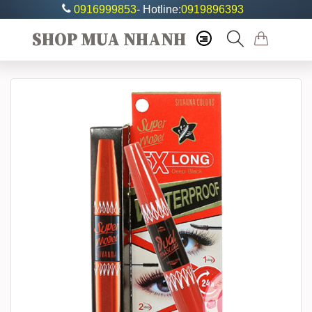
0916999853
- Hotline:
0919896393
SHOP MUA NHANH