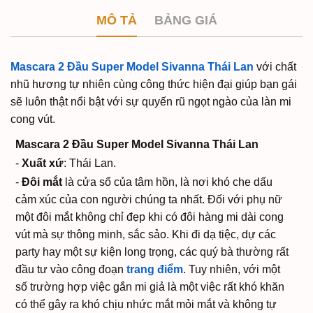
MÔ TẢ
BẢNG GIÁ
Mascara 2 Đầu Super Model Sivanna Thái Lan
với chất
nhũ hương tự nhiên cùng công thức hiện đại giúp bạn gái
sẽ luôn thật nổi bật với sự quyến rũ ngọt ngào của làn mi
cong vút.
Mascara 2 Đầu Super Model Sivanna Thái Lan
-
Xuất xứ
: Thái Lan.
-
Đôi mắt
là cửa sổ của tâm hồn, là nơi khó che dấu
cảm xúc của con người chúng ta nhất. Đối với phụ nữ
một đôi mắt không chỉ đẹp khi có đôi hàng mi dài cong
vút mà sự thông minh, sắc sảo. Khi đi dạ tiệc, dự các
party hay một sự kiện long trọng, các quý bà thường rất
đầu tư vào công đoạn
trang điểm
. Tuy nhiên, với một
số trường hợp việc gắn mi giả là một việc rất khó khăn
có thể gây ra khó chịu nhức mắt mỏi mắt và không tự