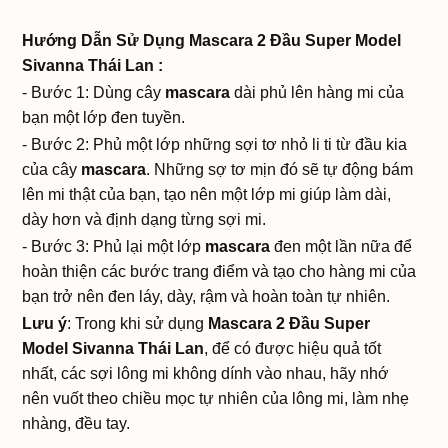
Hướng Dẫn Sử Dụng Mascara 2 Đầu Super Model
Sivanna Thái Lan :
- Bước 1: Dùng cây
mascara
dài phủ lên hàng mi của
bạn một lớp đen tuyền.
- Bước 2: Phủ một lớp những sợi tơ nhỏ li ti từ đầu kia
của cây
mascara
. Những sợ tơ mịn đó sẽ tự động bám
lên mi thật của bạn, tạo nên một lớp mi giúp làm dài,
dày hơn và định dạng từng sợi mi.
- Bước 3: Phủ lại một lớp
mascara
đen một lần nữa để
hoàn thiện các bước trang điểm và tạo cho hàng mi của
bạn trở nên đen láy, dày, rậm và hoàn toàn tự nhiên.
Lưu ý
: Trong khi sử dụng
Mascara 2 Đầu Super
Model Sivanna Thái Lan
, để có được hiệu quả tốt
nhất, các sợi lông mi không dính vào nhau, hãy nhớ
nên vuốt theo chiều mọc tự nhiên của lông mi, làm nhẹ
nhàng, đều tay.