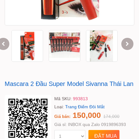
Mascara 2 Đầu Super Model Sivanna Thái Lan
Mã SKU:
993813
Loại:
Trang Điểm Đôi Mắt
150,000
174,000
Giá bán:
Giá sỉ:
INBOX qua Zalo 0919896393