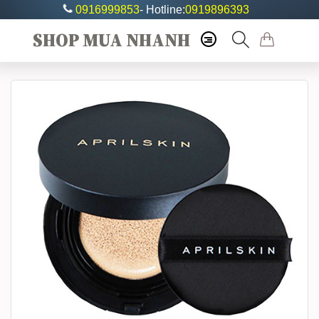
0916999853
- Hotline:
0919896393
SHOP MUA NHANH