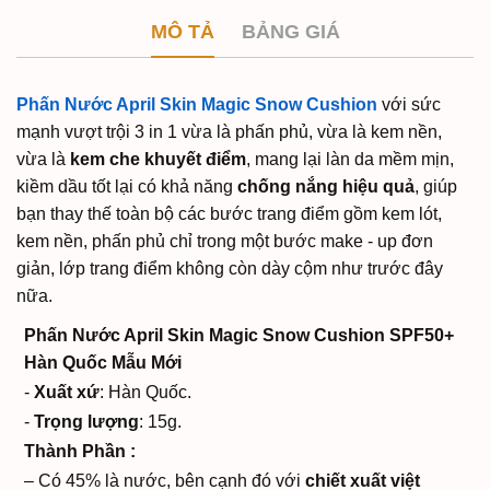
MÔ TẢ
BẢNG GIÁ
Phấn Nước April Skin Magic Snow Cushion
với sức
mạnh vượt trội 3 in 1 vừa là phấn phủ, vừa là kem nền,
vừa là
kem che khuyết điểm
, mang lại làn da mềm mịn,
kiềm dầu tốt lại có khả năng
chống nắng hiệu quả
, giúp
bạn thay thế toàn bộ các bước trang điểm gồm kem lót,
kem nền, phấn phủ chỉ trong một bước make - up đơn
giản, lớp trang điểm không còn dày cộm như trước đây
nữa.
Phấn Nước April Skin Magic Snow Cushion SPF50+
Hàn Quốc Mẫu Mới
-
Xuất xứ
: Hàn Quốc.
-
Trọng lượng
: 15g.
Thành Phần :
– Có 45% là nước, bên cạnh đó với
chiết xuất việt