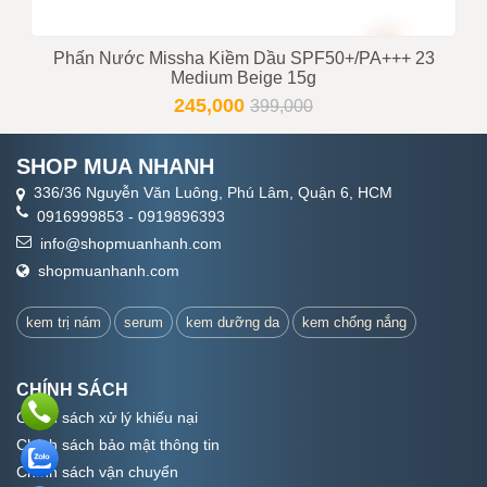
Phấn Nước Missha Kiềm Dầu SPF50+/PA+++ 23
Medium Beige 15g
245,000
399,000
SHOP MUA NHANH
336/36 Nguyễn Văn Luông, Phú Lâm, Quận 6, HCM
0916999853
-
0919896393
info@shopmuanhanh.com
shopmuanhanh.com
kem trị nám
serum
kem dưỡng da
kem chống nắng
CHÍNH SÁCH
Chính sách xử lý khiếu nại
Chính sách bảo mật thông tin
Chính sách vận chuyển