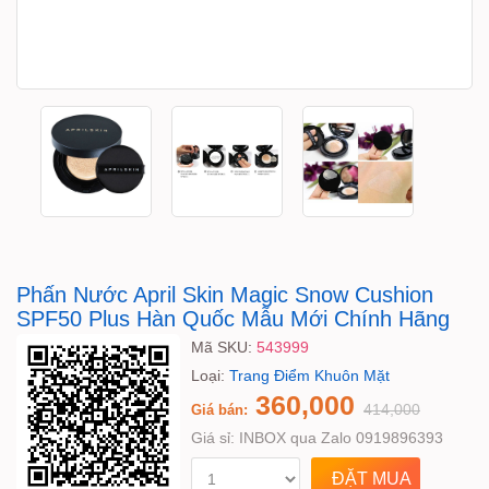
Phấn Nước April Skin Magic Snow Cushion
SPF50 Plus Hàn Quốc Mẫu Mới Chính Hãng
Mã SKU:
543999
Loại:
Trang Điểm Khuôn Mặt
360,000
414,000
Giá bán:
Giá sỉ:
INBOX qua Zalo 0919896393