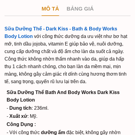
MÔ TẢ
BẢNG GIÁ
Sữa Dưỡng Thể - Dark Kiss - Bath & Body Works
Body Lotion
với công thức dưỡng da ưu việt như bơ hạt
mỡ, tinh dầu jojoba, vitamin E giúp bảo vệ, nuôi dưỡng,
cung cấp dưỡng chất và độ ẩm cho làn da suốt cả ngày.
Công thức không nhờn thấm nhanh vào da, giúp da hấp
thụ 1 cách nhanh chóng, cho bạn làn da mềm mại, mịn
màng, không gây cảm giác rít dính cùng hương thơm tinh
tế, sang trọng, quyến rũ lưu lại trên da.
Sữa Dưỡng Thể Bath And Body Works Dark Kiss
Body Lotion
-
Dung tích
: 236ml.
-
Xuất xứ
: Mỹ.
Công Dụng :
- Với công thức
dưỡng ẩm
đặc biệt, không gây nhờn