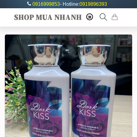
0916999853
- Hotline:
0919896393
SHOP MUA NHANH