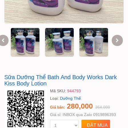
Sữa Dưỡng Thể Bath And Body Works Dark
Kiss Body Lotion
Mã SKU:
944793
Loại:
Dưỡng Thể
280,000
364,000
Giá bán:
Giá sỉ:
INBOX qua Zalo 0919896393