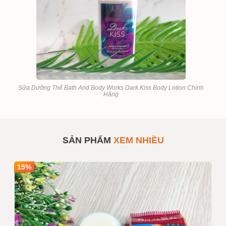
Sữa Dưỡng Thể Bath And Body Works Dark Kiss Body Lotion Chính
Hãng
Sữa Dưỡng Thể Bath And
SẢN PHẨM
#944793
Body Works Dark Kiss
Body Lotion
SẢN PHẨM
XEM NHIỀU
Số lượng
1
Mua sỉ theo số lượng
15%
Giá bán
280,000
INBOX
Ghi chú :
Giá trên chưa bao gồm VAT nếu
quý khách yêu cầu xuất hóa
đơn