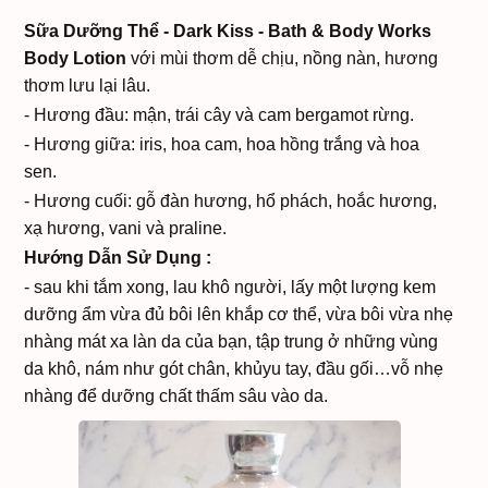
Sữa Dưỡng Thể - Dark Kiss - Bath & Body Works
Body Lotion
với mùi thơm dễ chịu, nồng nàn, hương
thơm lưu lại lâu.
- Hương đầu: mận, trái cây và cam bergamot rừng.
- Hương giữa: iris, hoa cam, hoa hồng trắng và hoa
sen.
- Hương cuối: gỗ đàn hương, hổ phách, hoắc hương,
xạ hương, vani và praline.
Hướng Dẫn Sử Dụng :
- sau khi tắm xong, lau khô người, lấy một lượng kem
dưỡng ẩm vừa đủ bôi lên khắp cơ thể, vừa bôi vừa nhẹ
nhàng mát xa làn da của bạn, tập trung ở những vùng
da khô, nám như gót chân, khủyu tay, đầu gối…vỗ nhẹ
nhàng để dưỡng chất thấm sâu vào da.