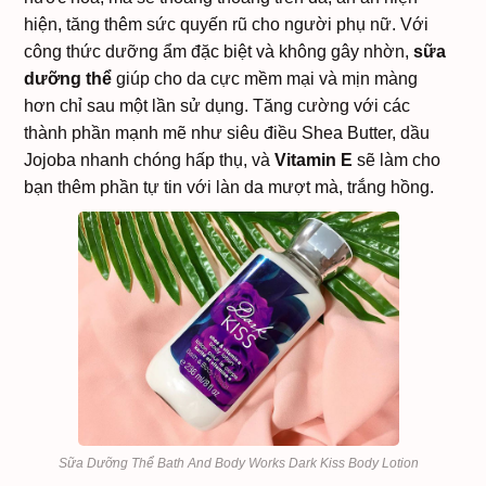
hiện, tăng thêm sức quyến rũ cho người phụ nữ. Với
công thức dưỡng ẩm đặc biệt và không gây nhờn,
sữa
dưỡng thể
giúp cho da cực mềm mại và mịn màng
hơn chỉ sau một lần sử dụng. Tăng cường với các
thành phần mạnh mẽ như siêu điều Shea Butter, dầu
Jojoba nhanh chóng hấp thụ, và
Vitamin E
sẽ làm cho
bạn thêm phần tự tin với làn da mượt mà, trắng hồng.
Sữa Dưỡng Thể Bath And Body Works Dark Kiss Body Lotion