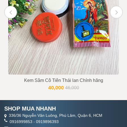
Trạng thái
Còn hàng
Tư vấn viên
0916999853 - 0919896393
Kem Sâm Cô Tiên Thái lan Chính hãng
40,000
46,000
SHOP MUA NHANH
336/36 Nguyễn Văn Luông, Phú Lâm, Quận 6, HCM
0916999853
-
0919896393