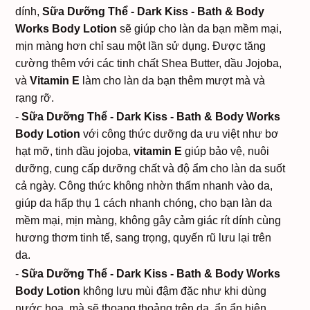
dính,
Sữa Dưỡng Thể - Dark Kiss - Bath & Body
Works Body Lotion
sẽ giúp cho làn da bạn mềm mại,
mịn màng hơn chỉ sau một lần sử dụng. Được tăng
cường thêm với các tinh chất Shea Butter, dầu Jojoba,
và
Vitamin E
làm cho làn da bạn thêm mượt mà và
rạng rỡ.
-
Sữa Dưỡng Thể - Dark Kiss - Bath & Body Works
Body Lotion
với công thức dưỡng da ưu việt như bơ
hạt mỡ, tinh dầu jojoba,
vitamin E
giúp bảo vệ, nuôi
dưỡng, cung cấp dưỡng chất và độ ẩm cho làn da suốt
cả ngày. Công thức không nhờn thấm nhanh vào da,
giúp da hấp thụ 1 cách nhanh chóng, cho bạn làn da
mềm mại, mịn màng, không gây cảm giác rít dính cùng
hương thơm tinh tế, sang trọng, quyến rũ lưu lại trên
da.
-
Sữa Dưỡng Thể - Dark Kiss - Bath & Body Works
Body Lotion
không lưu mùi đậm đặc như khi dùng
nước hoa, mà sẽ thoang thoảng trên da, ẩn ẩn hiện