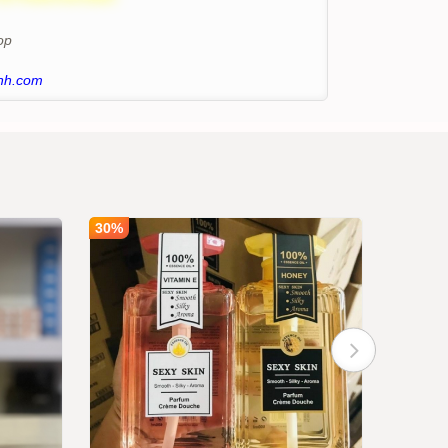
op
nh.com
30%
30%