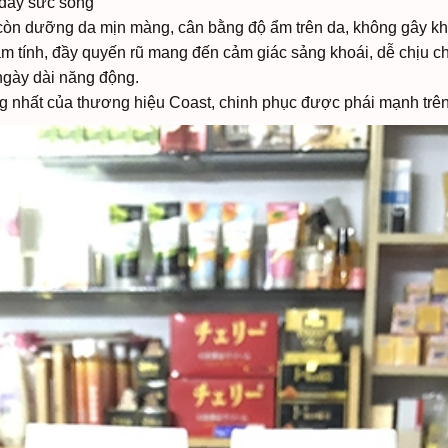
 đầy sức sống
còn dưỡng da mịn màng, cân bằng độ ẩm trên da, không gây k
m tính, đầy quyến rũ mang đến cảm giác sảng khoái, dễ chịu c
ngày dài năng động.
nhất của thương hiệu Coast, chinh phục được phái mạnh trên 