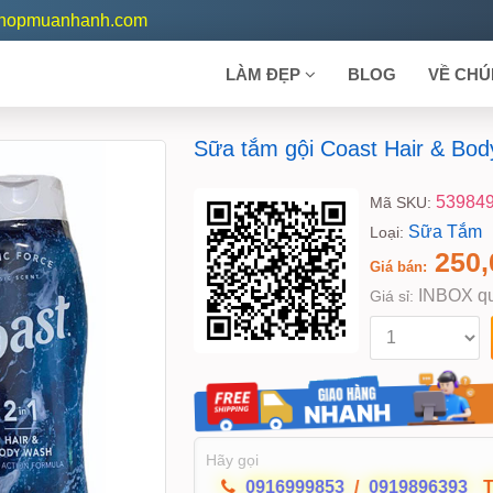
shopmuanhanh.com
LÀM ĐẸP
BLOG
VỀ CHÚ
Sữa tắm gội Coast Hair & Bo
53984
Mã SKU:
Sữa Tắm
Loại:
250,
Giá bán:
INBOX qu
Giá sỉ:
Hãy gọi
0916999853
/
0919896393
T