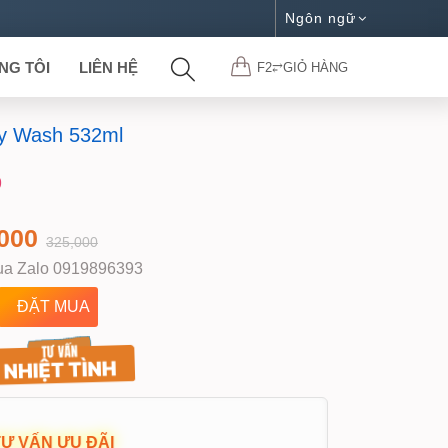
Ngôn ngữ
NG TÔI
LIÊN HỆ
F2⥂GIỎ HÀNG
dy Wash 532ml
9
000
325,000
a Zalo 0919896393
Ư VẤN ƯU ĐÃI