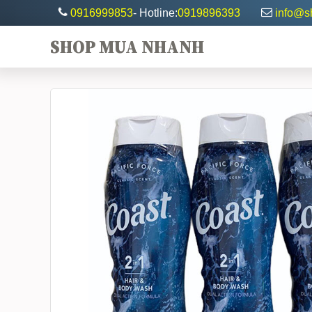
0916999853
- Hotline:
0919896393
info@
SHOP MUA NHANH