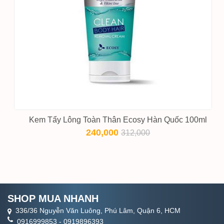
Kem Tẩy Lông Toàn Thân Ecosy Hàn Quốc 100ml
240,000
312,000
SHOP MUA NHANH
336/36 Nguyễn Văn Luông, Phú Lâm, Quận 6, HCM
0916999853
-
0919896393