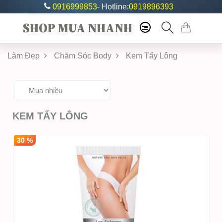
0916999853
- Hotline:
0919896393
SHOP MUA NHANH
Làm Đẹp
Chăm Sóc Body
Kem Tẩy Lông
KEM TẨY LÔNG
30 %