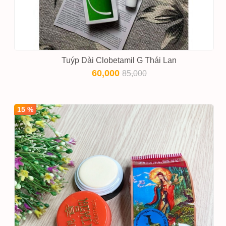
Tuýp Dài Clobetamil G Thái Lan
60,000
85,000
15 %