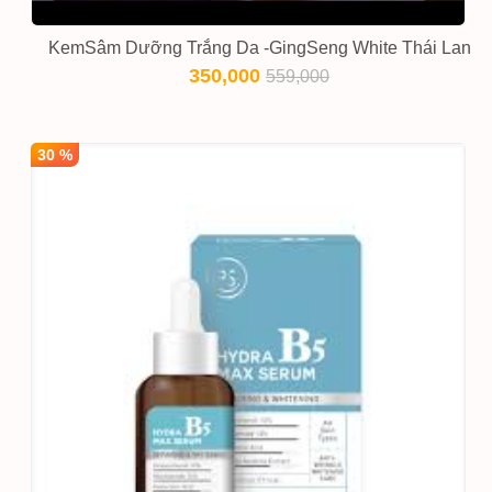
KemSâm Dưỡng Trắng Da -GingSeng White Thái Lan
350,000
559,000
30 %