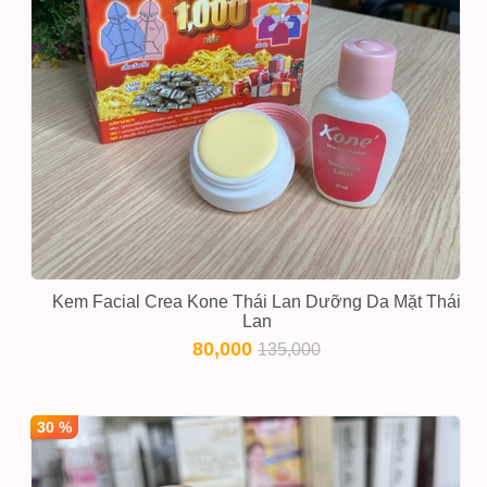
Kem Facial Crea Kone Thái Lan Dưỡng Da Mặt Thái
Lan
80,000
135,000
30 %