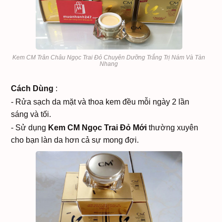
Kem CM Trân Châu Ngọc Trai Đỏ Chuyên Dưỡng Trắng Trị Nám Và Tàn
Nhang
Cách Dùng
:
- Rửa sạch da mặt và thoa kem đều mỗi ngày 2 lần
sáng và tối.
- Sử dụng
Kem CM Ngọc Trai Đỏ Mới
thường xuyên
cho bạn làn da hơn cả sự mong đợi.