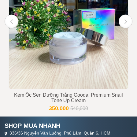
đơn
Trạng thái
Còn hàng
Tư vấn viên
0916999853 - 0919896393
Kem Ốc Sên Dưỡng Trắng Goodal Premium Snail
Tone Up Cream
350,000
540,000
SHOP MUA NHANH
336/36 Nguyễn Văn Luông, Phú Lâm, Quận 6, HCM