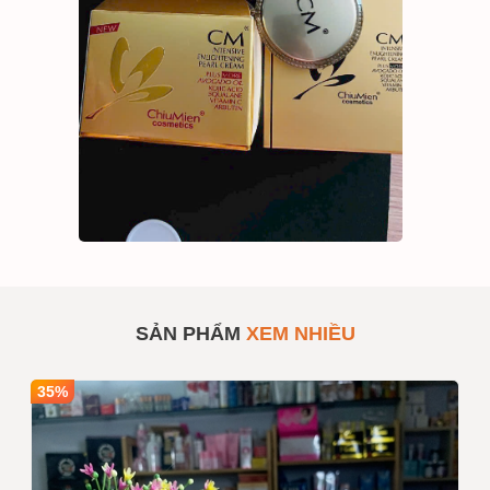
Kem CM Trân Châu Ngọc
SẢN PHẨM
#438739
Trai Dưỡng Trắng Trị Nám
Tàn Nhang
SẢN PHẨM
XEM NHIỀU
Số lượng
1
Mua sỉ theo số lượng
35%
Giá bán
490,000
INBOX
Ghi chú :
Giá trên chưa bao gồm VAT nếu
quý khách yêu cầu xuất hóa