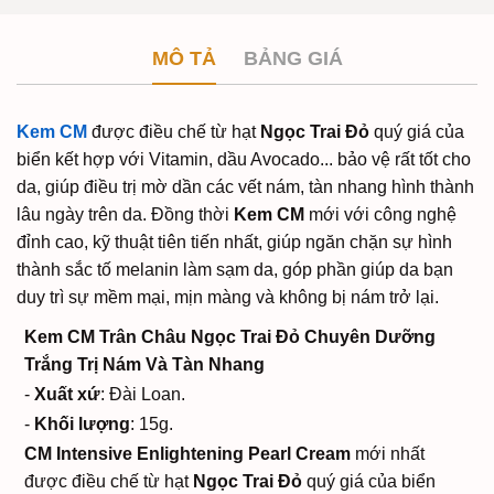
MÔ TẢ
BẢNG GIÁ
Kem CM
được điều chế từ hạt
Ngọc Trai Đỏ
quý giá của
biển kết hợp với Vitamin, dầu Avocado... bảo vệ rất tốt cho
da, giúp điều trị mờ dần các vết nám, tàn nhang hình thành
lâu ngày trên da. Đồng thời
Kem CM
mới với công nghệ
đỉnh cao, kỹ thuật tiên tiến nhất, giúp ngăn chặn sự hình
thành sắc tố melanin làm sạm da, góp phần giúp da bạn
duy trì sự mềm mại, mịn màng và không bị nám trở lại.
Kem CM Trân Châu Ngọc Trai Đỏ Chuyên Dưỡng
Trắng Trị Nám Và Tàn Nhang
-
Xuất xứ
: Đài Loan.
-
Khối lượng
: 15g.
CM Intensive Enlightening Pearl Cream
mới nhất
được điều chế từ hạt
Ngọc Trai Đỏ
quý giá của biển