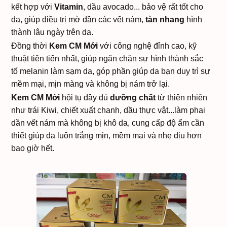
kết hợp với
Vitamin
, dầu avocado... bảo vệ rất tốt cho
da, giúp điều trị mờ dần các vết nám,
tàn nhang
hình
thành lâu ngày trên da.
Đồng thời
Kem
CM Mới
với công nghệ đỉnh cao, kỹ
thuật tiên tiến nhất, giúp ngăn chặn sự hình thành sắc
tố melanin làm sạm da, góp phần giúp da bạn duy trì sự
mềm mại, mịn màng và không bị nám trở lại.
Kem CM Mới
hội tụ đầy đủ
dưỡng chất
từ thiên nhiên
như trái Kiwi, chiết xuất chanh, dầu thực vật...làm phai
dần vết nám mà không bị khô da, cung cấp độ ẩm cần
thiết giúp da luôn trắng mịn, mềm mại và nhẹ dịu hơn
bao giờ hết.