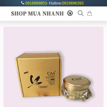
0916999853
- Hotline:
0919896393
SHOP MUA NHANH