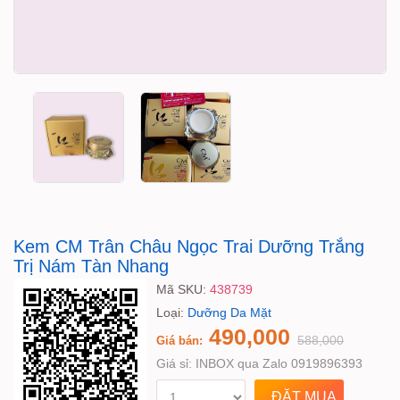
Kem CM Trân Châu Ngọc Trai Dưỡng Trắng
Trị Nám Tàn Nhang
Mã SKU:
438739
Loại:
Dưỡng Da Mặt
490,000
588,000
Giá bán:
Giá sỉ:
INBOX qua Zalo 0919896393