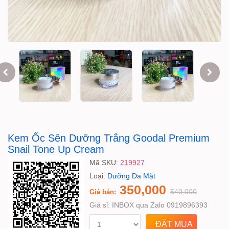
Kem Ốc Sên Dưỡng Trắng Goodal Premium
Snail Tone Up Cream
Mã SKU:
219927
Loại:
Dưỡng Da Mặt
350,000
540,000
Giá bán:
Giá sỉ:
INBOX qua Zalo 0919896393