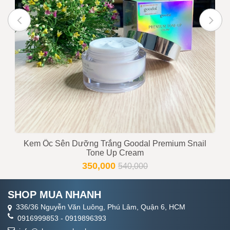
Trạng thái
Còn hàng
Tư vấn viên
0916999853 - 0919896393
Kem Ốc Sên Dưỡng Trắng Goodal Premium Snail
Tone Up Cream
350,000
540,000
SHOP MUA NHANH
336/36 Nguyễn Văn Luông, Phú Lâm, Quận 6, HCM
0916999853
-
0919896393