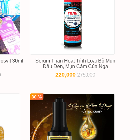
osvit 30ml
Serum Than Hoạt Tính Loại Bỏ Mụn
Đầu Đen, Mụn Cám Của Nga
220,000
0
275,000
30 %