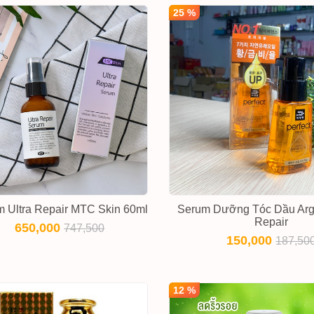
25 %
 Ultra Repair MTC Skin 60ml
Serum Dưỡng Tóc Dầu Arg
Repair
650,000
747,500
150,000
187,50
12 %