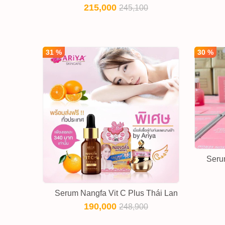
215,000
245,100
31 %
30 %
Seru
Serum Nangfa Vit C Plus Thái Lan
190,000
248,900