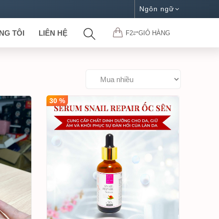
Ngôn ngữ
NG TÔI
LIÊN HỆ
F2⥂GIỎ HÀNG
30 %