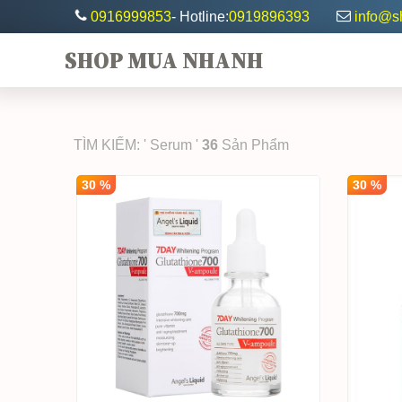
0916999853
- Hotline:
0919896393
info@
SHOP MUA NHANH
TÌM KIẾM: ' Serum '
36
Sản Phẩm
30 %
30 %