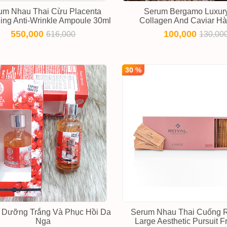
um Nhau Thai Cừu Placenta
Serum Bergamo Luxur
ing Anti-Wrinkle Ampoule 30ml
Collagen And Caviar H
550,000
100,000
616,000
130,00
30 %
 Dưỡng Trắng Và Phục Hồi Da
Serum Nhau Thai Cuống 
Nga
Large Aesthetic Pursuit 