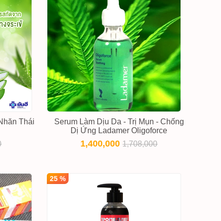
Nhăn Thái
Serum Làm Dịu Da - Trị Mụn - Chống
Dị Ứng Ladamer Oligoforce
1,400,000
0
1,708,000
25 %