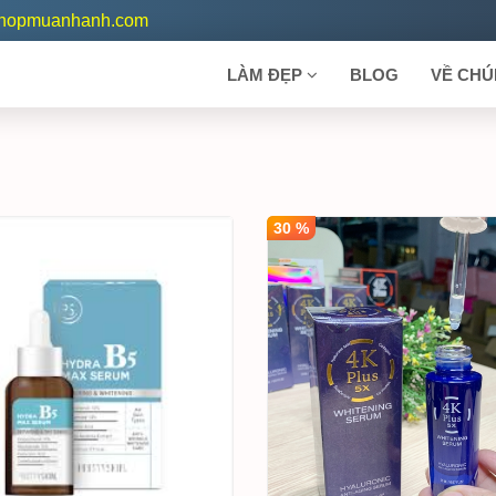
shopmuanhanh.com
LÀM ĐẸP
BLOG
VỀ CHÚ
30 %