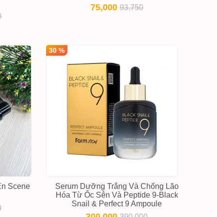
75,000
93,750
0
30 %
En Scene
Serum Dưỡng Trắng Và Chống Lão
Hóa Từ Ốc Sên Và Peptide 9-Black
Snail & Perfect 9 Ampoule
0
300,000
390,000