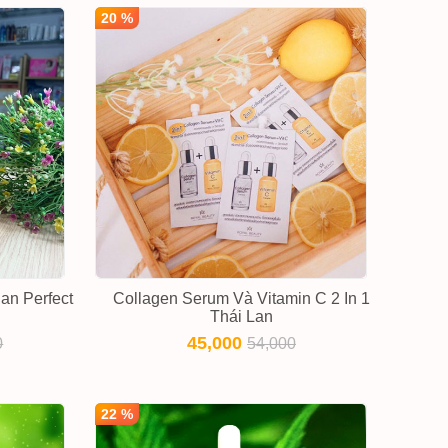
20 %
an Perfect
Collagen Serum Và Vitamin C 2 In 1
Thái Lan
45,000
0
54,000
22 %