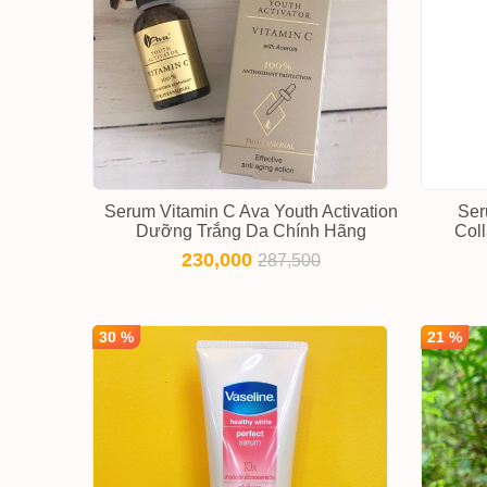
Serum Vitamin C Ava Youth Activation
Ser
Dưỡng Trắng Da Chính Hãng
Col
230,000
287,500
30 %
21 %