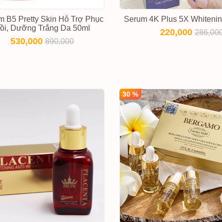
m B5 Pretty Skin Hỗ Trợ Phục
Serum 4K Plus 5X Whitenin
ồi, Dưỡng Trắng Da 50ml
220,000
286,00
530,000
890,000
30 %