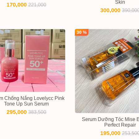
Skin
170,000
221,000
300,000
390,00
30 %
m Chống Nắng Lovelycc Pink
Tone Up Sun Serum
295,000
383,500
Serum Dưỡng Tóc Mise 
Perfect Repair
195,000
253,50