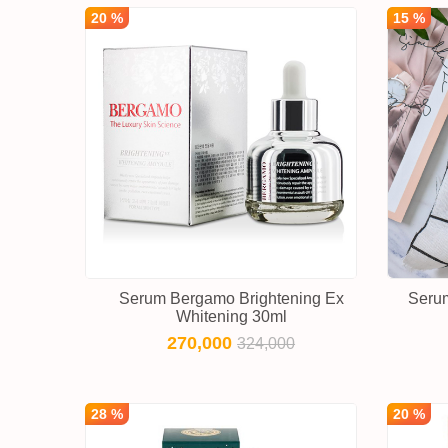
20 %
15 %
Serum Bergamo Brightening Ex
Serum
Whitening 30ml
270,000
324,000
28 %
20 %