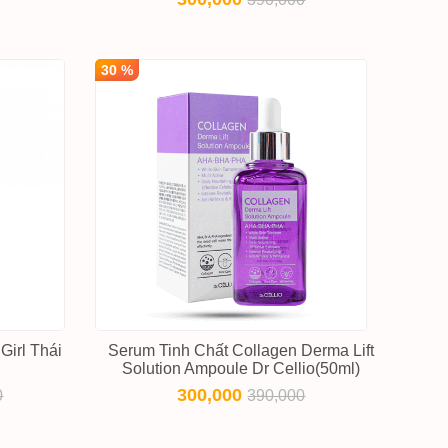
30 %
Girl Thái
Serum Tinh Chất Collagen Derma Lift
Solution Ampoule Dr Cellio(50ml)
300,000
0
390,000