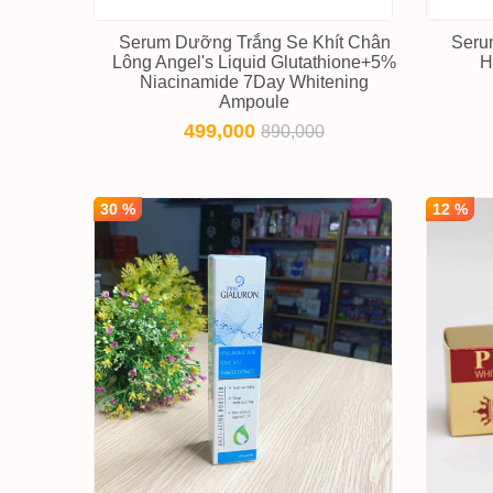
Serum Dưỡng Trắng Se Khít Chân
Seru
Lông Angel's Liquid Glutathione+5%
H
Niacinamide 7Day Whitening
Ampoule
499,000
890,000
30 %
12 %