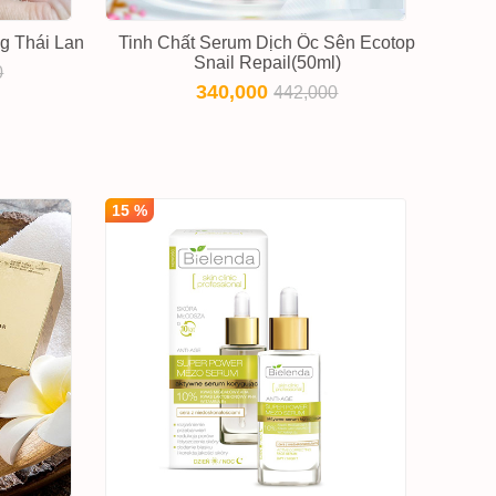
g Thái Lan
Tinh Chất Serum Dịch Ốc Sên Ecotop
Snail Repail(50ml)
0
340,000
442,000
15 %