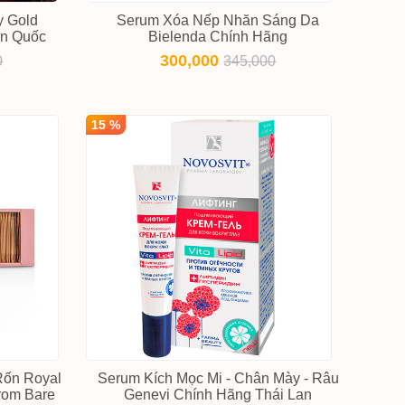
y Gold
Serum Xóa Nếp Nhăn Sáng Da
àn Quốc
Bielenda Chính Hãng
300,000
0
345,000
15 %
Rốn Royal
Serum Kích Mọc Mi - Chân Mày - Râu
From Bare
Genevi Chính Hãng Thái Lan