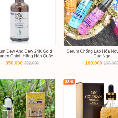
um Dew And Dew 24K Gold
Serum Chống Lão Hóa Nov
lagen Chính Hãng Hàn Quốc
Của Nga
350,000
180,000
392,000
198,00
22 %