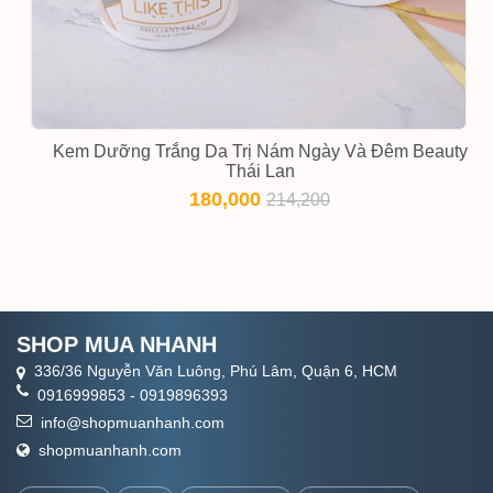
Kem Dưỡng Trắng Da Trị Nám Ngày Và Đêm Beauty
Thái Lan
180,000
214,200
SHOP MUA NHANH
336/36 Nguyễn Văn Luông, Phú Lâm, Quận 6, HCM
0916999853
-
0919896393
info@shopmuanhanh.com
shopmuanhanh.com