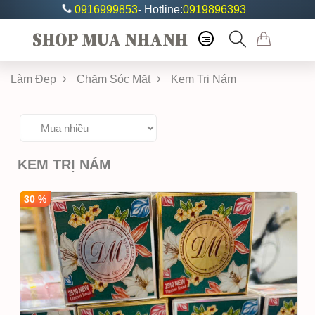
0916999853
- Hotline:
0919896393
SHOP MUA NHANH
Làm Đẹp
Chăm Sóc Mặt
Kem Trị Nám
KEM TRỊ NÁM
30 %