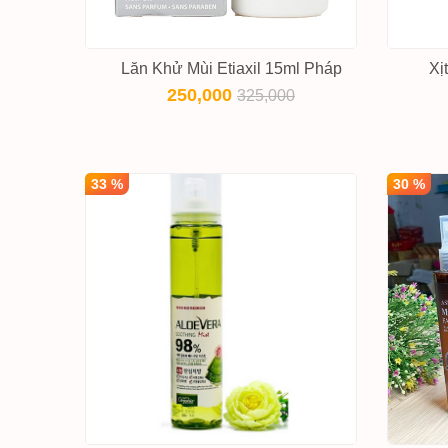
Lăn Khử Mùi Etiaxil 15ml Pháp
Xị
250,000
325,000
33 %
30 %