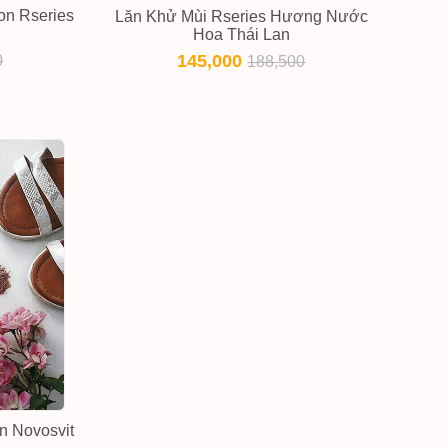
on Rseries
Lăn Khử Mùi Rseries Hương Nước
l
Hoa Thái Lan
145,000
0
188,500
n Novosvit