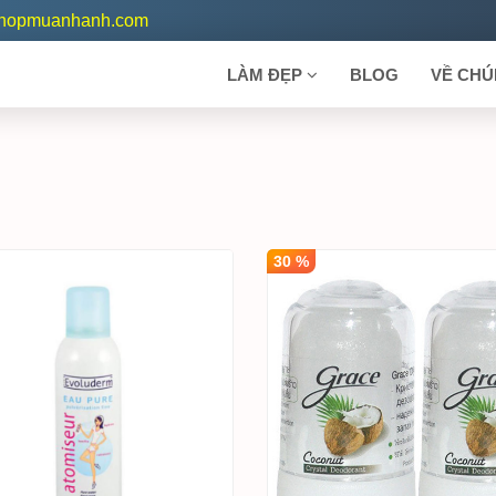
shopmuanhanh.com
LÀM ĐẸP
BLOG
VỀ CHÚ
30 %