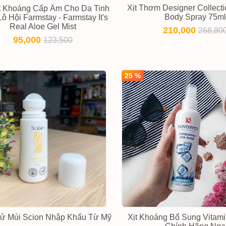
Xịt Thơm Designer Collecti
ịt Khoáng Cấp Ẩm Cho Da Tinh
Body Spray 75m
ô Hội Farmstay - Farmstay It's
Real Aloe Gel Mist
210,000
268,80
95,000
123,500
25 %
ử Mùi Scion Nhập Khẩu Từ Mỹ
Xịt Khoáng Bổ Sung Vitami