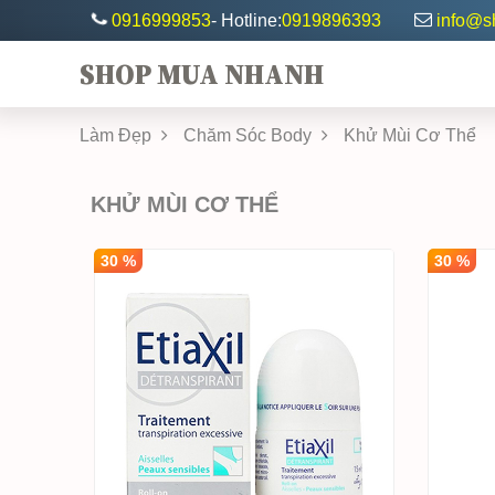
0916999853
- Hotline:
0919896393
info@
SHOP MUA NHANH
Làm Đẹp
Chăm Sóc Body
Khử Mùi Cơ Thể
KHỬ MÙI CƠ THỂ
30 %
30 %