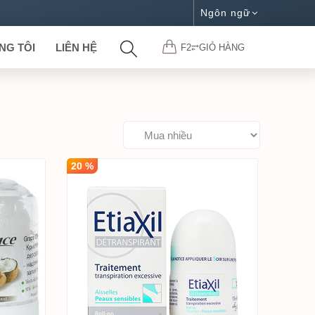
Ngôn ngữ
NG TÔI
LIÊN HỆ
F2⥂GIỎ HÀNG
20 %