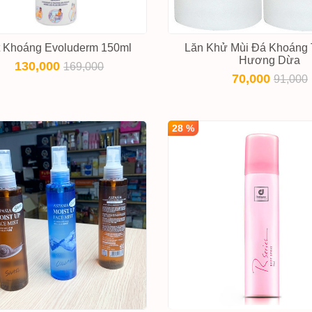
t Khoáng Evoluderm 150ml
Lăn Khử Mùi Đá Khoáng 
Hương Dừa
130,000
169,000
70,000
91,000
28 %