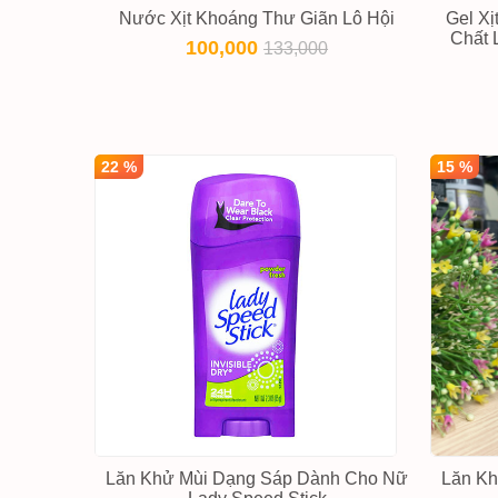
Nước Xịt Khoáng Thư Giãn Lô Hội
Gel X
Chất L
100,000
133,000
22 %
15 %
Lăn Khử Mùi Dạng Sáp Dành Cho Nữ
Lăn Kh