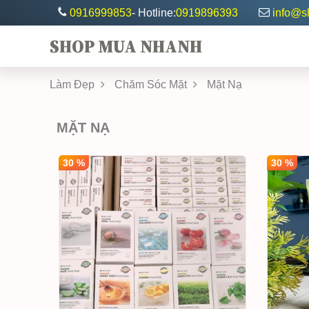
0916999853
- Hotline:
0919896393
info@
SHOP MUA NHANH
Làm Đẹp
Chăm Sóc Mặt
Mặt Nạ
MẶT NẠ
30 %
30 %