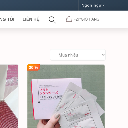
Ngôn ngữ
NG TÔI
LIÊN HỆ
F2⥂GIỎ HÀNG
30 %