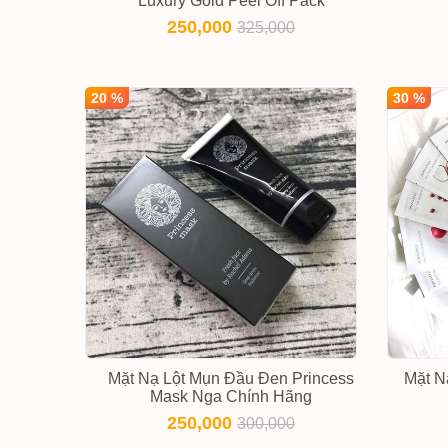
Luxury Gold Peel Off Pack
250,000
325,000
20 %
30 %
Mặt Nạ Lột Mụn Đầu Đen Princess
Mặt N
Mask Nga Chính Hãng
250,000
300,000