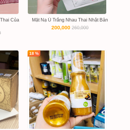
 Thai Của
Mặt Nạ Ủ Trắng Nhau Thai Nhật Bản
200,000
260,000
0
18 %