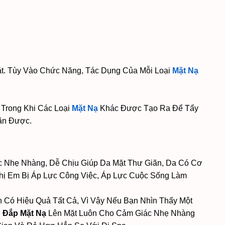
. Tùy Vào Chức Năng, Tác Dụng Của Mỗi Loại
Mặt Nạ
Trong Khi Các Loại
Mặt Nạ
Khác Được Tạo Ra Để Tẩy
ận Được.
 Nhẹ Nhàng, Dễ Chịu Giúp Da Mặt Thư Giãn, Da Có Cơ
hị Em Bị Áp Lực Công Việc, Áp Lực Cuộc Sống Làm
Có Hiệu Quả Tất Cả, Vì Vậy Nếu Bạn Nhìn Thấy Một
.
Đắp Mặt Nạ
Lên Mặt Luôn Cho Cảm Giác Nhẹ Nhàng