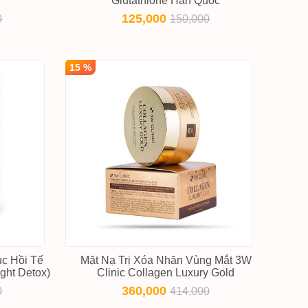
Glutathione Hàn Quốc
125,000
0
150,000
15 %
c Hồi Tế
Mặt Nạ Trị Xóa Nhăn Vùng Mắt 3W
ght Detox)
Clinic Collagen Luxury Gold
360,000
0
414,000