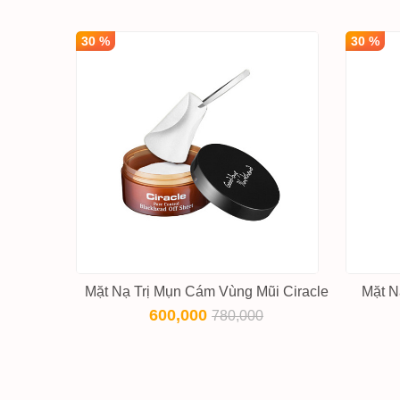
30 %
30 %
Mặt Nạ Trị Mụn Cám Vùng Mũi Ciracle
Mặt N
600,000
780,000