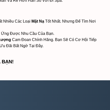
Gian Và Rẻ Hơn Hẳn So Với Đi Spa.
t Nhiều Các Loại
Mặt Nạ
Tốt Nhất. Nhưng Để Tìm Nơi
 Ứng Được Nhu Cầu Của Bạn.
Lượng
Cam Đoan Chính Hãng. Bạn Sẽ Có Cơ Hội Tiếp
u Đãi Bất Ngờ Tại Đây.
 BẠN!