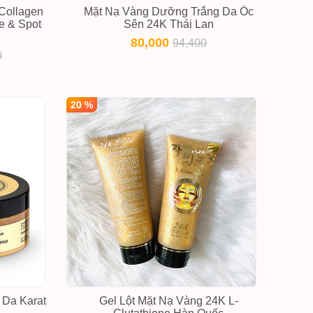
Collagen
Mặt Nạ Vàng Dưỡng Trắng Da Ốc
e & Spot
Sên 24K Thái Lan
80,000
94,400
0
20 %
 Da Karat
Gel Lột Mặt Nạ Vàng 24K L-