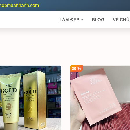
shopmuanhanh.com
LÀM ĐẸP
BLOG
VỀ CHÚ
30 %