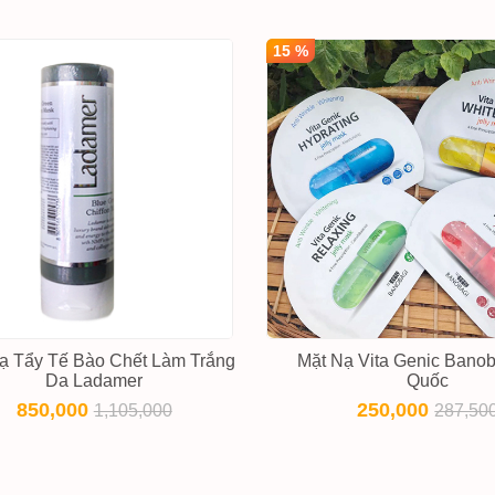
15 %
ạ Tẩy Tế Bào Chết Làm Trắng
Mặt Nạ Vita Genic Bano
Da Ladamer
Quốc
850,000
250,000
1,105,000
287,50