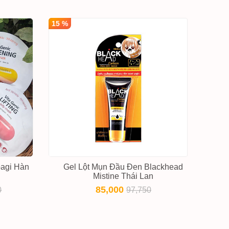
15 %
bagi Hàn
Gel Lột Mụn Đầu Đen Blackhead
Mistine Thái Lan
85,000
0
97,750