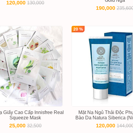
Gold Nga
120,000
130,000
190,000
235,60
20 %
ạ Giấy Cao Cấp Innisfree Real
Mặt Nạ Ngủ Thải Độc Phụ
Squeeze Mask
Bào Da Natura Siberica (Ni
25,000
120,000
32,500
144,00