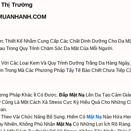
 Thị Trường
PMUANHANH.COM
 Thiết Kế Nhằm Cung Cấp Các Chất Dinh Dưỡng Cho Da Mặt
u Trong Quy Trình Chăm Sóc Da Mặt Của Mỗi Người.
Với Các Loại Kem Và Quy Trình Dưỡng Trắng Da Hàng Ngày, 
 Bên Trong Mà Các Phương Pháp Tẩy Tế Bào Chết Chưa Tiếp C
ơng Pháp Khác Ít Có Được.
Đắp Mặt Nạ
Lên Da Tạo Cảm Giác
y Cũng Là Một Cách Xả Stress Cực Kỳ Hiệu Quả Cho Những C
ian.
 Theo Vài Chức Năng Bổ Sung. Hiếm Có
Mặt Nạ
Nào Hứa Hẹn 
uy Nhiên, Không Phủ Nhận
Mặt Nạ
Có Những Lợi Ích Rõ Ràng