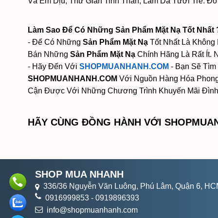
Và Êm Dịu, Thư Giãn Tinh Thần, Làm Da Tươi Trẻ. Đó
Làm Sao Để Có Những Sản Phẩm Mặt Nạ Tốt Nhất 
- Để Có Những
Sản Phẩm Mặt Nạ
Tốt Nhất Là Không 
Bán Những
Sản Phẩm Mặt Nạ
Chính Hãng Là Rất Ít.
- Hãy Đến Với
SHOPMUANHANH.COM
- Bạn Sẽ Tìm
SHOPMUANHANH.COM
Với Nguồn Hàng Hóa Phong
Cận Được Với Những Chương Trình Khuyến Mãi Đình
HÃY CÙNG ĐỒNG HÀNH VỚI SHOPMUAN
SHOP MUA NHANH
336/36 Nguyễn Văn Luông, Phú Lâm, Quận 6, H
0916999853
-
0919896393
info@shopmuanhanh.com