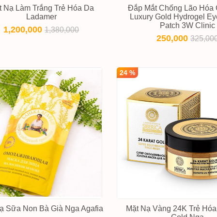
t Nạ Làm Trắng Trẻ Hóa Da
Đắp Mắt Chống Lão Hóa 
Ladamer
Luxury Gold Hydrogel Ey
Patch 3W Clinic
1,200,000
1,380,000
250,000
325,00
24 %
ạ Sữa Non Bà Già Nga Agafia
Mặt Nạ Vàng 24K Trẻ Hóa