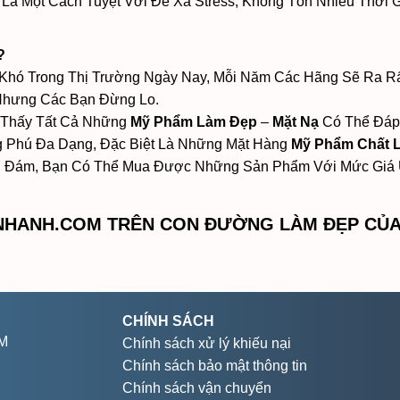
 Là Một Cách Tuyệt Vời Để Xả Stress, Không Tốn Nhiều Thời 
?
Khó Trong Thị Trường Ngày Nay, Mỗi Năm Các Hãng Sẽ Ra Rấ
 Nhưng Các Bạn Đừng Lo.
 Thấy Tất Cả Những
Mỹ Phẩm Làm Đẹp
–
Mặt Nạ
Có Thể Đáp
 Phú Đa Dạng, Đặc Biệt Là Những Mặt Hàng
Mỹ Phẩm Chất 
 Đám, Bạn Có Thể Mua Được Những Sản Phẩm Với Mức Giá Ư
HANH.COM TRÊN CON ĐƯỜNG LÀM ĐẸP CỦA
CHÍNH SÁCH
CM
Chính sách xử lý khiếu nại
Chính sách bảo mật thông tin
Chính sách vận chuyển