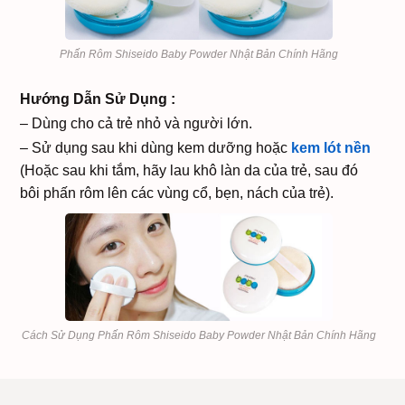
Phấn Rôm Shiseido Baby Powder Nhật Bản Chính Hãng
Hướng Dẫn Sử Dụng :
– Dùng cho cả trẻ nhỏ và người lớn.
– Sử dụng sau khi dùng kem dưỡng hoặc
kem lót nền
(Hoặc sau khi tắm, hãy lau khô làn da của trẻ, sau đó
bôi phấn rôm lên các vùng cổ, bẹn, nách của trẻ).
Cách Sử Dụng Phấn Rôm Shiseido Baby Powder Nhật Bản Chính Hãng
Phấn Rôm Shiseido Baby
SẢN PHẨM
#842773
Powder Nhật Bản Chính