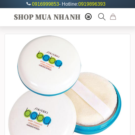
0916999853
- Hotline:
0919896393
SHOP MUA NHANH