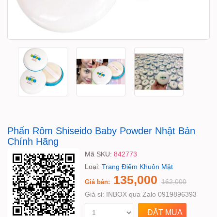
Phấn Rôm Shiseido Baby Powder Nhật Bản
Chính Hãng
Mã SKU:
842773
Loại:
Trang Điểm Khuôn Mặt
135,000
162,000
Giá bán:
Giá sỉ:
INBOX qua Zalo 0919896393