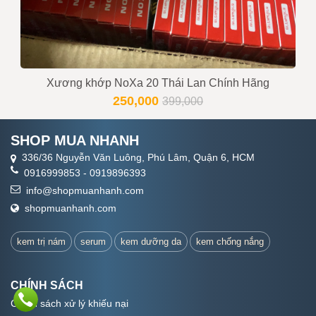
Xương khớp NoXa 20 Thái Lan Chính Hãng
250,000
399,000
SHOP MUA NHANH
336/36 Nguyễn Văn Luông, Phú Lâm, Quận 6, HCM
0916999853
-
0919896393
info@shopmuanhanh.com
shopmuanhanh.com
kem trị nám
serum
kem dưỡng da
kem chống nắng
CHÍNH SÁCH
Chính sách xử lý khiếu nại