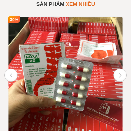
Hãng
SẢN PHẨM
XEM NHIỀU
Số lượng
1
Mua sỉ theo số lượng
30%
Giá bán
135,000
INBOX
Ghi chú :
Giá trên chưa bao gồm VAT nếu
quý khách yêu cầu xuất hóa
đơn
Trạng thái
Còn hàng
Tư vấn viên
0916999853 - 0919896393