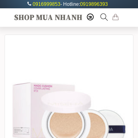
0916999853
- Hotline:
0919896393
SHOP MUA NHANH