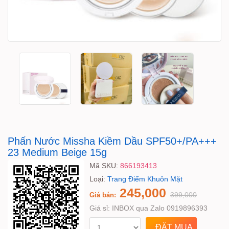
Phấn Nước Missha Kiềm Dầu SPF50+/PA+++
23 Medium Beige 15g
Mã SKU:
866193413
Loại:
Trang Điểm Khuôn Mặt
245,000
399,000
Giá bán:
Giá sỉ:
INBOX qua Zalo 0919896393