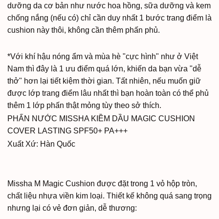
dưỡng da cơ bản như nước hoa hồng, sữa dưỡng và kem
chống nắng (nếu có) chỉ cần duy nhất 1 bước trang điểm là
cushion này thôi, không cần thêm phấn phủ.
*Với khí hậu nóng ẩm và mùa hè "cực hình" như ở Việt
Nam thì đây là 1 ưu điểm quá lớn, khiến da bạn vừa "dễ
thở" hơn lại tiết kiệm thời gian. Tất nhiên, nếu muốn giữ
được lớp trang điểm lâu nhất thì bạn hoàn toàn có thể phủ
thêm 1 lớp phấn thật mỏng tùy theo sở thích.
PHẤN NƯỚC MISSHA KIỀM DẦU MAGIC CUSHION
COVER LASTING SPF50+ PA+++
Xuất Xứ: Hàn Quốc
Missha M Magic Cushion được đặt trong 1 vỏ hộp tròn,
chất liệu nhựa viền kim loại. Thiết kế không quá sang trọng
nhưng lại có vẻ đơn giản, dễ thương: