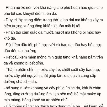
- Phấn nước nền với khả năng che phủ hoàn hảo giúp che
phủ tốt các khuyết điểm trên da.
- Duy trì lớp trang điểm trong thời gian dài mà không xảy ra
hiện tượng xuống tông khiến khuôn mặt bị tối.
- Phấn tạo cảm giác da mướt, mượt mà không bị môc hay
khô da.
- Độ kiềm dầu tốt, phù hợp với cả bạn da dầu hay hỗn hợp
dầu đến da thường.
- Kết cấu kem mềm mỏng mịn giúp tăng khả năng bám trên
da và không bị bết dính.
- Thành phần chính: nước cây tre, chiết xuất cây baobap,
nước cây phỉ nguyên chất giúp làm dịu da và cung cấp
dưỡng chất cho da.
- bổ sung nước khoáng và cây phỉ giúp se da, khít lỗ chân
lông, tăng cường dưỡng ẩm. tạo nên một bề mặt make up
mịn màng, bóng khoẻ và tự nhiên nhất.
- Độ chống nắng cao, thích hợp dùng mùa hè. Tiết kiệm, dễ