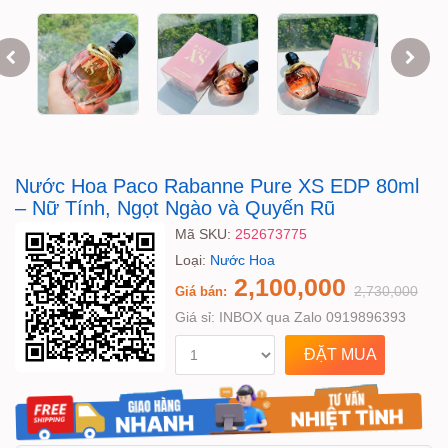
Nước Hoa Paco Rabanne Pure XS EDP 80ml
– Nữ Tính, Ngọt Ngào và Quyến Rũ
Mã SKU:
252673775
Loại:
Nước Hoa
2,100,000
2,730,000
Giá bán:
Giá sỉ:
INBOX qua Zalo 0919896393