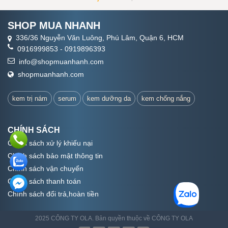
SHOP MUA NHANH
336/36 Nguyễn Văn Luông, Phú Lâm, Quận 6, HCM
0916999853
-
0919896393
info@shopmuanhanh.com
shopmuanhanh.com
kem trị nám
serum
kem dưỡng da
kem chống nắng
CHÍNH SÁCH
Chính sách xử lý khiếu nại
Chính sách bảo mật thông tin
Chính sách vận chuyển
Chính sách thanh toán
Chính sách đổi trả,hoàn tiền
2025 CÔNG TY OLA. Bản quyền thuộc về CÔNG TY OLA