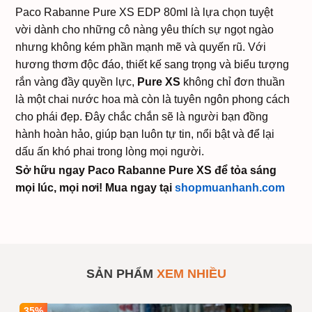
Paco Rabanne Pure XS EDP 80ml là lựa chọn tuyệt
vời dành cho những cô nàng yêu thích sự ngọt ngào
nhưng không kém phần mạnh mẽ và quyến rũ. Với
hương thơm độc đáo, thiết kế sang trọng và biểu tượng
rắn vàng đầy quyền lực,
Pure XS
không chỉ đơn thuần
là một chai nước hoa mà còn là tuyên ngôn phong cách
cho phái đẹp. Đây chắc chắn sẽ là người bạn đồng
hành hoàn hảo, giúp bạn luôn tự tin, nổi bật và để lại
dấu ấn khó phai trong lòng mọi người.
Sở hữu ngay Paco Rabanne Pure XS để tỏa sáng
mọi lúc, mọi nơi! Mua ngay tại
shopmuanhanh.com
Nước Hoa Paco
SẢN PHẨM
#252673775
Rabanne Pure XS EDP
80ml – Nữ Tính, Ngọt
SẢN PHẨM
XEM NHIỀU
Ngào và Quyến Rũ
Số lượng
1
Mua sỉ theo số
35%