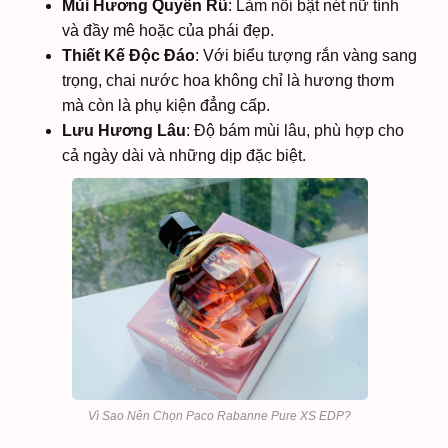
Mùi Hương Quyến Rũ
: Làm nổi bật nét nữ tính
và đầy mê hoặc của phái đẹp.
Thiết Kế Độc Đáo
: Với biểu tượng rắn vàng sang
trọng, chai nước hoa không chỉ là hương thơm
mà còn là phụ kiện đẳng cấp.
Lưu Hương Lâu
: Độ bám mùi lâu, phù hợp cho
cả ngày dài và những dịp đặc biệt.
Vì Sao Nên Chọn Paco Rabanne Pure XS EDP?