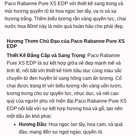
Paco Rabanne Pure XS EDP với thiết kế sang trọng và
mùi hương quyến rũ từ hoa ngọc lan tây, va ni và xạ
hương trắng. Thêm biểu tượng rắn vàng quyền lực, chai
nước hoa 80ml này là món quà hoàn hảo cho phái đẹp.
Hương Thơm Chủ Đạo của Paco Rabanne Pure XS
EDP
Thiết Kế Đẳng Cấp và Sang Trọng
: Paco Rabanne
Pure XS EDP là sự kết hợp giữa vẻ đẹp mạnh mẽ và
tinh tế, nổi bật với thiết kế hình bầu dục cùng màu sắc
chuyển từ đen huyền bí sang hồng cam ấn tượng. Cổ
chai được trang trí với biểu tượng rắn vàng uốn lượn,
tượng trưng cho sự quyền lực, nhục dục, và nét cao
quý của người phụ nữ hiện đại.
Paco Rabanne Pure XS
EDP nổi bật với sự kết hợp hương hoa và gỗ, tạo nên
một dấu ấn khó phai:
Hương Đầu
: Hoa ngọc lan tây, hoa cam, và quả
đào, mang đến sự ngọt ngào, quyến rũ.