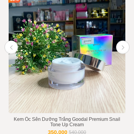
lượng
Giá bán
2,100,000
INBOX
Ghi chú :
Giá trên chưa bao gồm VAT
nếu quý khách yêu cầu xuất
hóa đơn
Trạng thái
Còn hàng
Tư vấn viên
0916999853 - 0919896393
Kem Ốc Sên Dưỡng Trắng Goodal Premium Snail
Tone Up Cream
350,000
540,000