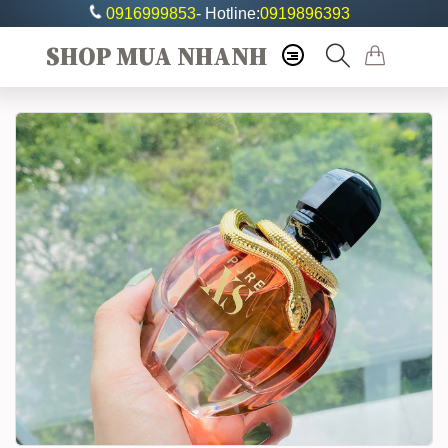
0916999853
- Hotline:
0919896393
SHOP MUA NHANH