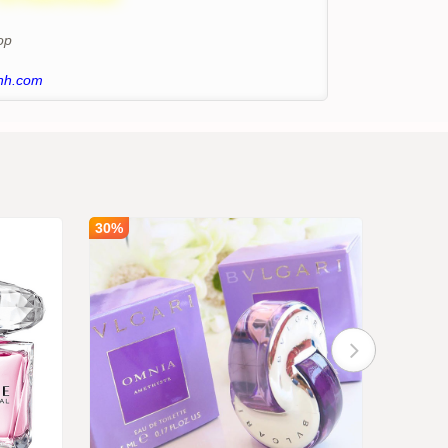
op
nh.com
30%
30%