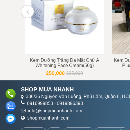
Tư vấn viên
091699
Kem Dưỡng Trắng Da Mặt Chữ A
Kem Dư
Whitening Face Cream(50g)
Plu
250,000
325,000
SHOP MUA NHANH
336/36 Nguyễn Văn Luông, Phú Lâm, Quận 6, H
0916999853
-
0919896393
info@shopmuanhanh.com
shopmuanhanh.com