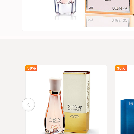
30%
30%
s Secret
ooms