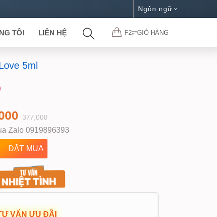
Ngôn ngữ
NG TÔI
LIÊN HỆ
F2⥂GIỎ HÀNG
Love 5ml
9
000
377,000
a Zalo 0919896393
Ư VẤN ƯU ĐÃI