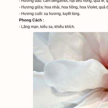
- Hương đầu: cam bergamot, hạt tiêu hồng, quả lê, 
- Hương giữa: hoa nhài, hoa hồng, hoa Violet, quả 
- Hương cuối: xạ hương, tuyết tùng.
Phong Cách :
- Lãng mạn, kiêu sa, khiêu khích.