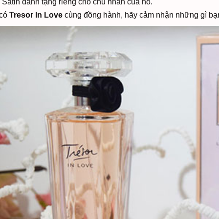
g Satin dành tặng riêng cho chủ nhân của nó.
 có
Tresor In Love
cùng đồng hành, hãy cảm nhận những gì bạ