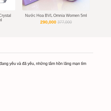
rystal
Nước Hoa BVL Omnia Women 5ml
Nước h
ml
290,000
377,000
đang yêu và đã yêu, những tâm hồn lãng mạn tìm