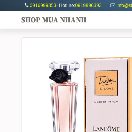
0916999853
- Hotline:
0919896393
info@
SHOP MUA NHANH