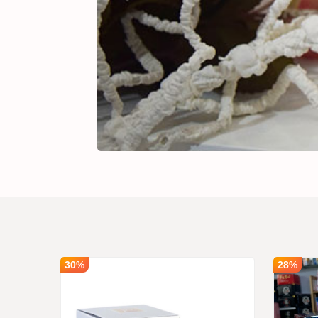
Nước 
SẢN PHẨM
#234989
Số lượng
1
Giá bán
290,00
30%
28%
 Pearl
Ghi chú :
Giá tr
Trạng thái
Còn hà