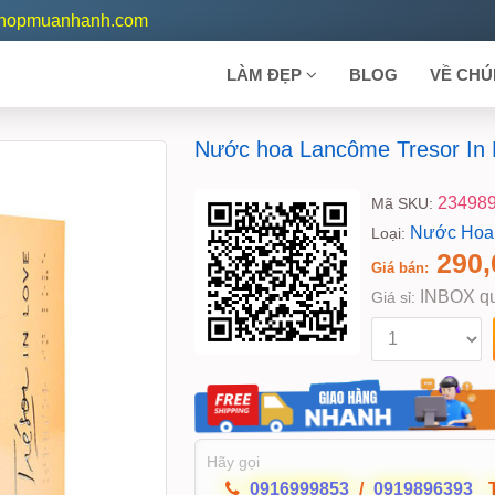
shopmuanhanh.com
LÀM ĐẸP
BLOG
VỀ CHÚ
Nước hoa Lancôme Tresor In 
23498
Mã SKU:
Nước Hoa
Loại:
290,
Giá bán:
INBOX qu
Giá sỉ:
Hãy gọi
0916999853
/
0919896393
T