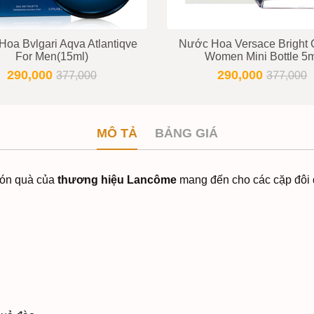
oa Bvlgari Aqva Atlantiqve
Nước Hoa Versace Bright C
For Men(15ml)
Women Mini Bottle 5
290,000
290,000
377,000
377,000
MÔ TẢ
BẢNG GIÁ
món quà của
thương hiệu Lancôme
mang đến cho các cặp đôi 