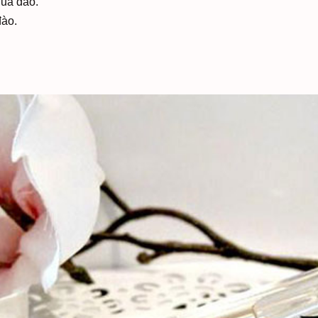
quả đào.
đào.