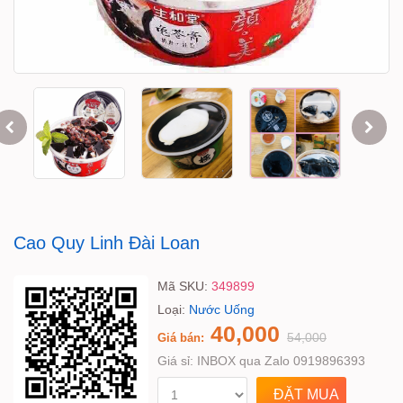
Cao Quy Linh Đài Loan
Mã SKU:
349899
Loại:
Nước Uống
40,000
54,000
Giá bán:
Giá sỉ:
INBOX qua Zalo 0919896393