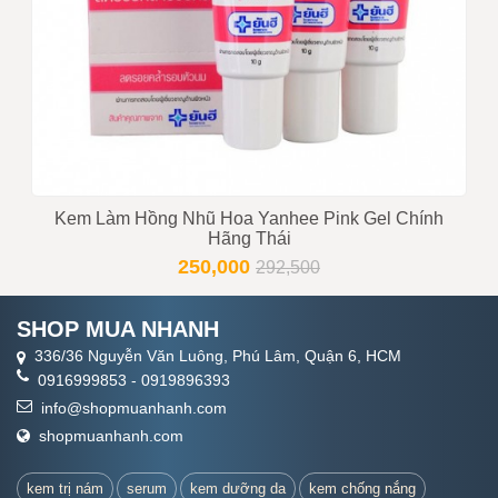
Kem Làm Hồng Nhũ Hoa Yanhee Pink Gel Chính
Hãng Thái
250,000
292,500
SHOP MUA NHANH
336/36 Nguyễn Văn Luông, Phú Lâm, Quận 6, HCM
0916999853
-
0919896393
info@shopmuanhanh.com
shopmuanhanh.com
kem trị nám
serum
kem dưỡng da
kem chống nắng