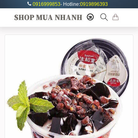
0916999853
- Hotline:
0919896393
SHOP MUA NHANH