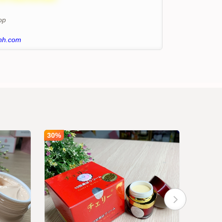
op
nh.com
30%
30%