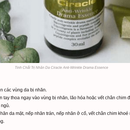
Tinh Chất Trị Nhăn Da Ciracle Anti-Wrinkle Drama Essence
ên các vùng da bị nhăn.
n tay thoa ngay vào vùng bị nhăn, lão hóa hoặc vết chân chim đ
 ngủ.
nhăn da mặt, nếp nhăn trán, nếp nhăn ở cổ, vết chân chim khoé 
ng.