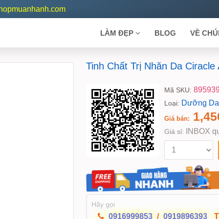
shopmuanhanh.com
LÀM ĐẸP
BLOG
VỀ CHÚ
Tinh Chất Trị Nhăn Da Ciracle
89593
Mã SKU:
Dưỡng Da
Loại:
1,45
Giá bán:
INBOX qu
Giá sỉ:
Hãy gọi
0916999853
/
0919896393