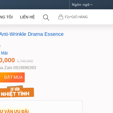
Ngôn ngữ
NG TÔI
LIÊN HỆ
F2⥂GIỎ HÀNG
 Anti-Wrinkle Drama Essence
9
 Mặt
0,000
1,740,000
a Zalo 0919896393
TƯ VẤN ƯU ĐÃI