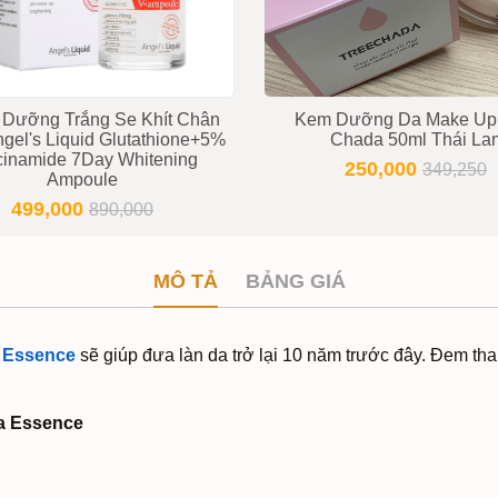
Dưỡng Trắng Se Khít Chân
Kem Dưỡng Da Make Up
gel's Liquid Glutathione+5%
Chada 50ml Thái La
cinamide 7Day Whitening
250,000
349,250
Ampoule
499,000
890,000
MÔ TẢ
BẢNG GIÁ
a Essence
sẽ giúp đưa làn da trở lại 10 năm trước đây. Đem tha
ma Essence