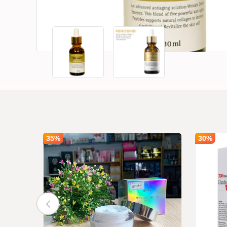
35%
30%
i Lan