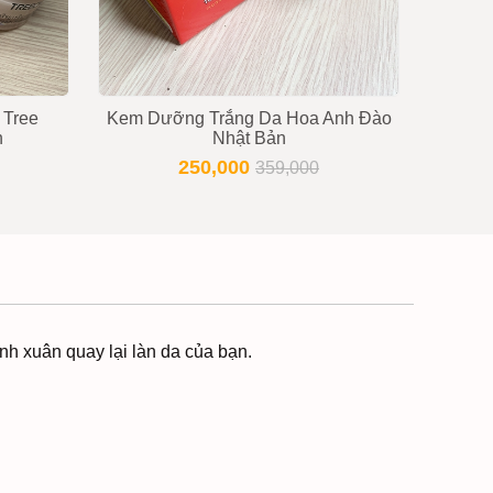
 Tree
Kem Dưỡng Trắng Da Hoa Anh Đào
Ke
n
Nhật Bản
G
250,000
359,000
nh xuân quay lại làn da của bạn.