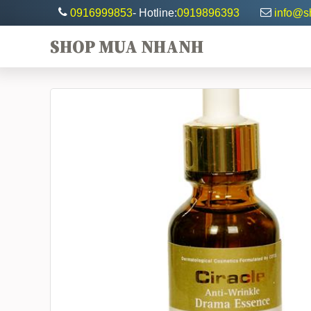
0916999853
- Hotline:
0919896393
info@
SHOP MUA NHANH