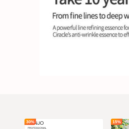
Tinh Ch
SẢN PHẨM
#895939
Số lượng
1
Giá bán
1,450,00
30%
15%
Secret
Ghi chú :
Giá trên 