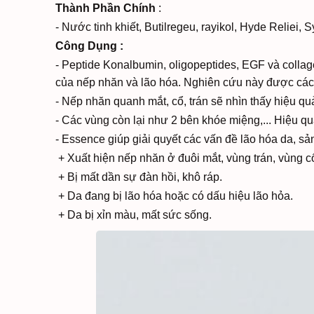
Thành Phần Chính
:
- Nước tinh khiết, Butilregeu, rayikol, Hyde Reliei
Công Dụng :
- Peptide Konalbumin, oligopeptides, EGF và collag
của nếp nhăn và lão hóa. Nghiên cứu này được các 
- Nếp nhăn quanh mắt, cổ, trán sẽ nhìn thấy hiệu 
- Các vùng còn lại như 2 bên khóe miệng,... Hiệu q
- Essence giúp giải quyết các vấn đề lão hóa da, s
+ Xuất hiện nếp nhăn ở đuôi mắt, vùng trán, vùng cổ
+ Bị mất dần sự đàn hồi, khô ráp.
+ Da đang bị lão hóa hoặc có dấu hiệu lão hỏa.
+ Da bị xỉn màu, mất sức sống.