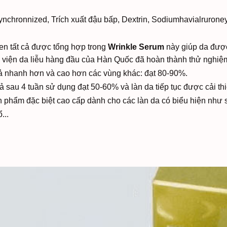
, Synchronnized, Trích xuất đậu bấp, Dextrin, Sodiumhavialruro
en tất cả được tổng hợp trong
Wrinkle Serum
này giúp da được
viện da liễu hàng đầu của Hàn Quốc đã hoàn thành thử nghiệm 
quả nhanh hơn và cao hơn các vùng khác: đạt 80-90%.
uả sau 4 tuần sử dụng đạt 50-60% và làn da tiếp tục được cải t
ản phẩm đặc biệt cao cấp dành cho các làn da có biểu hiện như 
...