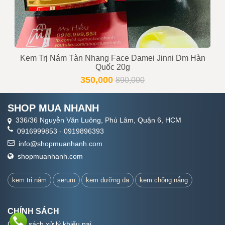
Kem Trị Nám Tàn Nhang Face Damei Jinni Dm Hàn
Quốc 20g
350,000
890,000
SHOP MUA NHANH
336/36 Nguyễn Văn Luông, Phú Lâm, Quận 6, HCM
0916999853
-
0919896393
info@shopmuanhanh.com
shopmuanhanh.com
kem trị nám
serum
kem dưỡng da
kem chống nắng
CHÍNH SÁCH
Chính sách xử lý khiếu nại