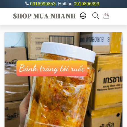
0916999853
- Hotline:
0919896393
SHOP MUA NHANH