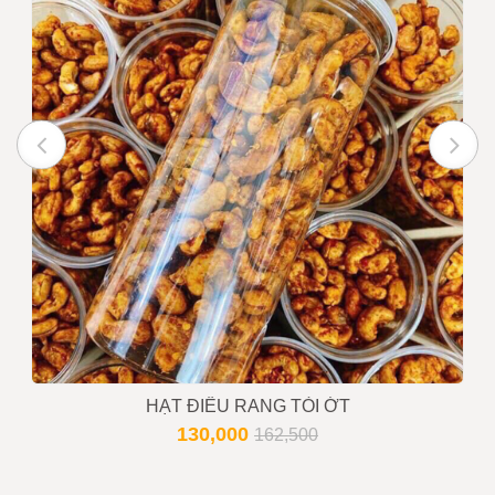
HẠT ĐIỀU RANG TỎI ỚT
130,000
162,500