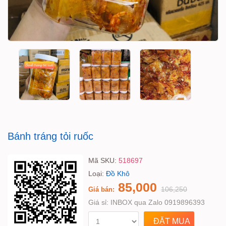
Bánh tráng tỏi ruốc
Mã SKU:
518697
Loại:
Đồ Khô
85,000
106,250
Giá bán:
Giá sỉ:
INBOX qua Zalo 0919896393