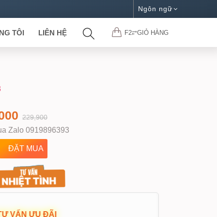
Ngôn ngữ
NG TÔI
LIÊN HỆ
F2⥂GIỎ HÀNG
3
000
229,900
a Zalo 0919896393
TƯ VẤN ƯU ĐÃI