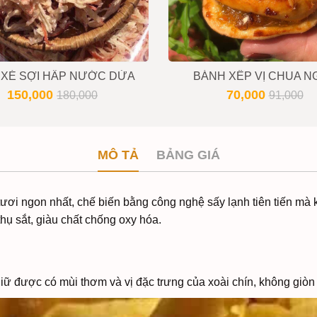
XÉ SỢI HẤP NƯỚC DỪA
BÁNH XẾP VỊ CHUA N
150,000
70,000
180,000
91,000
MÔ TẢ
BẢNG GIÁ
tươi ngon nhất, chế biến bằng công nghệ sấy lạnh tiên tiến mà 
hụ sắt, giàu chất chống oxy hóa.
giữ được có mùi thơm và vị đặc trưng của xoài chín, không giò