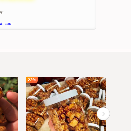
op
nh.com
22%
19%