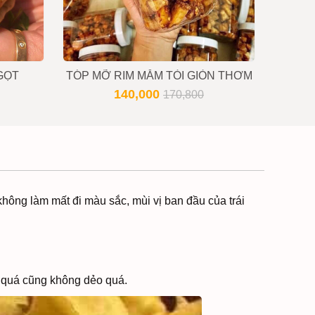
GỌT
TÓP MỠ RIM MẮM TỎI GIÒN THƠM
L
140,000
170,800
không làm mất đi màu sắc, mùi vị ban đầu của trái
n quá cũng không dẻo quá.