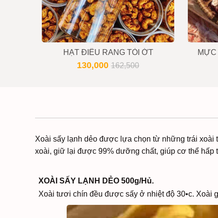
HẠT ĐIỀU RANG TỎI ỚT
MỰC 
130,000
162,500
Xoài sấy lạnh dẻo được lựa chọn từ những trái xoài 
xoài, giữ lại được 99% dưỡng chất, giúp cơ thể hấp t
XOÀI SẤY LẠNH DẺO 500g/Hủ.
Xoài tươi chín đều được sấy ở nhiệt độ 30•c. Xoài 