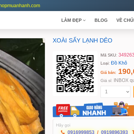
shopmuanhanh.com
LÀM ĐẸP
BLOG
VỀ CHÚ
XOÀI SẤY LẠNH DẺO
34926
Mã SKU:
Đồ Khô
Loại:
190,
Giá bán:
INBOX qu
Giá sỉ:
Hãy gọi
0916999853
/
0919896393