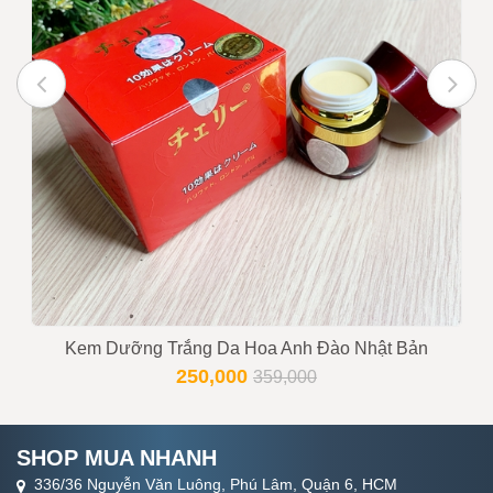
Trạng thái
Còn hàng
Tư vấn viên
0916999853 - 0919896393
Kem Dưỡng Trắng Da Hoa Anh Đào Nhật Bản
250,000
359,000
SHOP MUA NHANH
336/36 Nguyễn Văn Luông, Phú Lâm, Quận 6, HCM