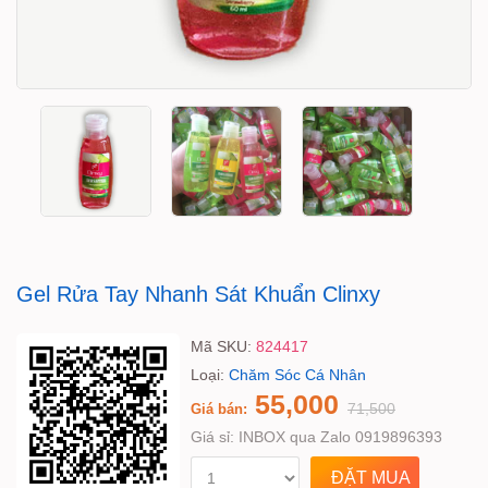
Gel Rửa Tay Nhanh Sát Khuẩn Clinxy
Mã SKU:
824417
Loại:
Chăm Sóc Cá Nhân
55,000
71,500
Giá bán:
Giá sỉ:
INBOX qua Zalo 0919896393