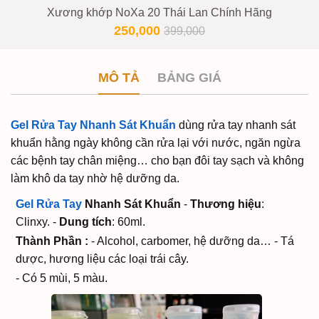
Xương khớp NoXa 20 Thái Lan Chính Hãng
250,000
399,000
MÔ TẢ
BẢNG GIÁ
Gel Rửa Tay Nhanh Sát Khuẩn
dùng rửa tay nhanh sát
khuẩn hằng ngày không cần rửa lại với nước, ngăn ngừa
các bệnh tay chân miệng… cho bạn đôi tay sạch và không
làm khô da tay nhờ hệ dưỡng da.
Gel Rửa Tay
Nhanh Sát Khuẩn
-
Thương hiệu
:
Clinxy.
-
Dung tích
: 60ml.
Thành Phần :
- Alcohol, carbomer, hệ dưỡng da…
- Tá
dược, hương liệu các loại trái cây.
- Có 5 mùi, 5 màu.