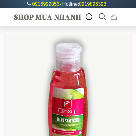
0916999853
- Hotline:
0919896393
SHOP MUA NHANH