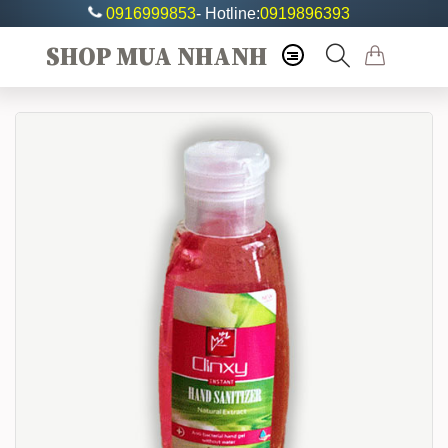
0916999853
- Hotline:
0919896393
SHOP MUA NHANH