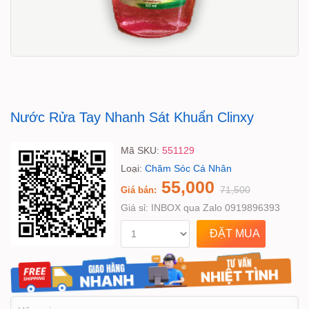
Nước Rửa Tay Nhanh Sát Khuẩn Clinxy
Mã SKU:
551129
Loại:
Chăm Sóc Cá Nhân
55,000
71,500
Giá bán:
Giá sỉ:
INBOX qua Zalo 0919896393