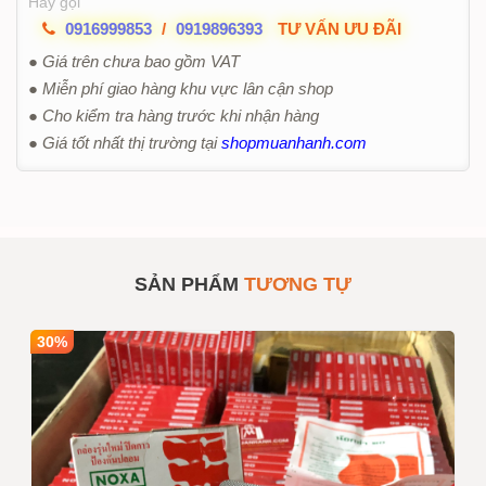
Hãy gọi
0916999853
/
0919896393
TƯ VẤN ƯU ĐÃI
● Giá trên chưa bao gồm VAT
● Miễn phí giao hàng khu vực lân cận shop
● Cho kiểm tra hàng trước khi nhận hàng
● Giá tốt nhất thị trường tại
shopmuanhanh.com
SẢN PHẨM
TƯƠNG TỰ
30%