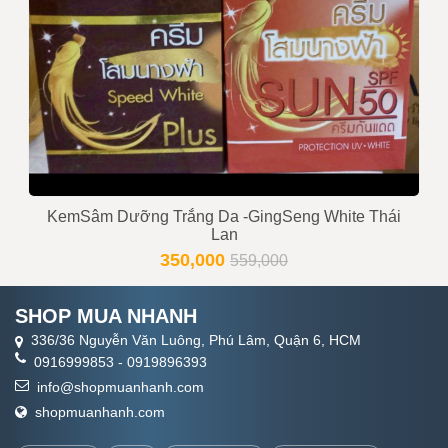
KemSâm Dưỡng Trắng Da -GingSeng White Thái
Lan
350,000
559,000
SHOP MUA NHANH
336/36 Nguyễn Văn Luông, Phú Lâm, Quận 6, HCM
0916999853
-
0919896393
info@shopmuanhanh.com
shopmuanhanh.com