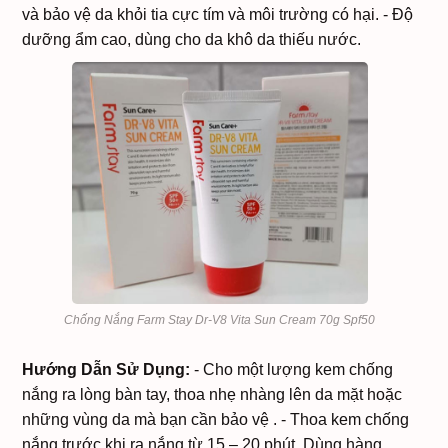
và bảo vệ da khỏi tia cực tím và môi trường có hại.
- Độ
dưỡng ẩm cao, dùng cho da khô da thiếu nước.
Chống Nắng Farm Stay Dr-V8 Vita Sun Cream 70g Spf50
Hướng Dẫn Sử Dụng:
- Cho một lượng kem chống
nắng ra lòng bàn tay, thoa nhẹ nhàng lên da mặt hoặc
những vùng da mà bạn cần bảo vệ .
- Thoa kem chống
nắng trước khi ra nắng từ 15 – 20 phút. Dùng hàng