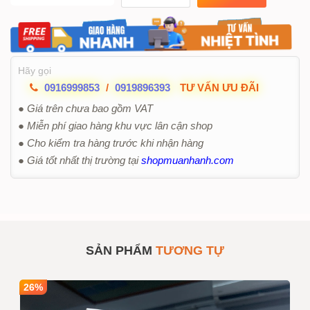
Hãy gọi
0916999853
/
0919896393
TƯ VẤN ƯU ĐÃI
● Giá trên chưa bao gồm VAT
● Miễn phí giao hàng khu vực lân cận shop
● Cho kiểm tra hàng trước khi nhận hàng
● Giá tốt nhất thị trường tại
shopmuanhanh.com
SẢN PHẨM
TƯƠNG TỰ
26%