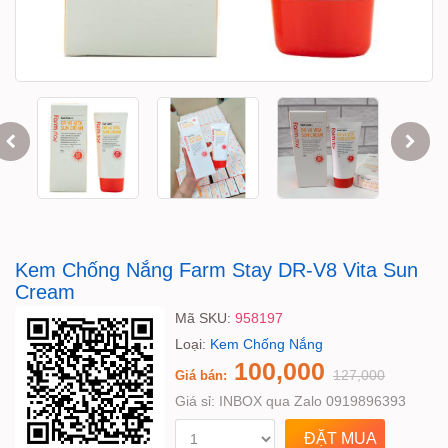
Kem Chống Nắng Farm Stay DR-V8 Vita Sun
Cream
Mã SKU:
958197
Loại:
Kem Chống Nắng
100,000
127,000
Giá bán:
Giá sỉ:
INBOX qua Zalo 0919896393