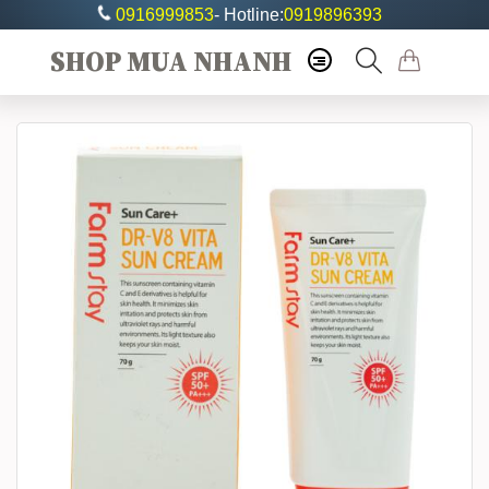
0916999853
- Hotline:
0919896393
SHOP MUA NHANH