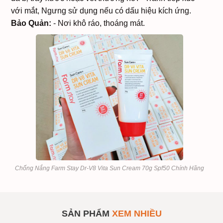
với mắt, Ngưng sử dụng nếu có dấu hiệu kích ứng.
Bảo Quản:
- Nơi khô ráo, thoáng mát.
Chống Nắng Farm Stay Dr-V8 Vita Sun Cream 70g Spf50 Chính Hãng
Kem Chống Nắng Farm
SẢN PHẨM
#958197
Stay DR-V8 Vita Sun
Cream
SẢN PHẨM
XEM NHIỀU