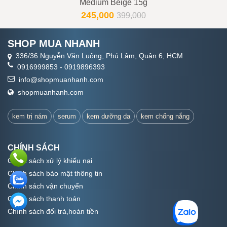
Medium Beige 15g
245,000
399,000
SHOP MUA NHANH
336/36 Nguyễn Văn Luông, Phú Lâm, Quận 6, HCM
0916999853
-
0919896393
info@shopmuanhanh.com
shopmuanhanh.com
kem trị nám
serum
kem dưỡng da
kem chống nắng
CHÍNH SÁCH
Chính sách xử lý khiếu nại
Chính sách bảo mật thông tin
Chính sách vận chuyển
Chính sách thanh toán
Chính sách đổi trả,hoàn tiền