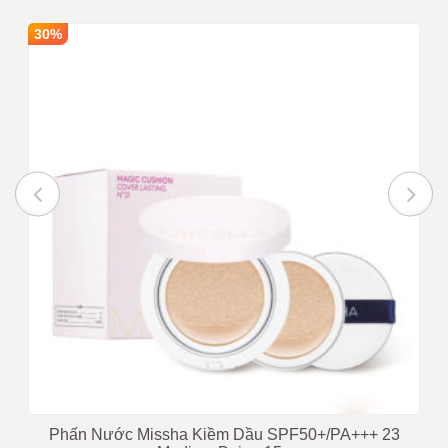
Số lượng
1
Mua sỉ theo số lượng
30%
Giá bán
100,000
INBOX
Ghi chú :
Giá trên chưa bao gồm VAT nếu
quý khách yêu cầu xuất hóa
đơn
Trạng thái
Còn hàng
Tư vấn viên
0916999853 - 0919896393
Phấn Nước Missha Kiềm Dầu SPF50+/PA+++ 23