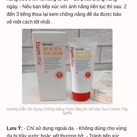
ngày.
- Nếu bạn tiếp xúc với ánh nắng liên tục thì sau 2
đến 3 tiếng thoa lại kem chống nắng để da được bảo
vệ một cách tốt nhất .
Hướng Dẫn Sử Dụng Chống Nắng Farm Stay Dr-V8 Vita Sun Cream 70g
Spf50
Lưu Ý:
- Chỉ sử dụng ngoài da.
- Không dùng cho vùng
da bị trầy xước hoặc vết thương hở.
- Tránh tiếp xúc