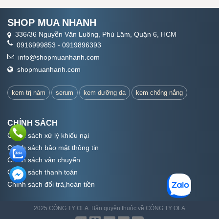
SHOP MUA NHANH
336/36 Nguyễn Văn Luông, Phú Lâm, Quận 6, HCM
0916999853
-
0919896393
info@shopmuanhanh.com
shopmuanhanh.com
kem trị nám
serum
kem dưỡng da
kem chống nắng
CHÍNH SÁCH
Chính sách xử lý khiếu nại
Chính sách bảo mật thông tin
Chính sách vận chuyển
Chính sách thanh toán
Chính sách đổi trả,hoàn tiền
2025 CÔNG TY OLA. Bản quyền thuộc về CÔNG TY OLA