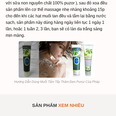
với sữa non nguyên chất 100% puzor ), sau đó xoa đều
sản phẩm lên cơ thể massage nhẹ nhàng khoảng 15p
cho đến khi các hạt muối tan đều và tắm lại bằng nước
sạch, sản phẩm này dùng hàng ngày liên tục 1 ngày 1
lần, hoặc 1 tuần 2, 3 lần, bạn sẽ có làn da trắng sáng
mịn màng.
Hướng Dẫn Dùng Muối Tắm Tẩy Thâm Đen Puroz Của Pháp
Muối Tắm Tẩy Thâm Đen
SẢN PHẨM
#939383
Puroz Của Pháp
SẢN PHẨM
XEM NHIỀU
Số lượng
1
Mua sỉ theo số lượng