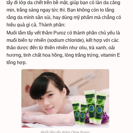
tẩy đi lớp da chết trên bề mặt, giúp bạn có làn da căng
mịn, trắng sáng ngay tức thì. Bạn không còn lo lắng
rằng da mình sần sùi, hay dùng mỹ phẩm mà chẳng có
hiệu quả gì cả. Thành phần:
Muối tắm tẩy vết thâm Puroz có thành phần chủ yếu là
muối biển tự nhiên (sodium chloride), kết hợp với các
thảo dược đến từ thiên nhiên như oliu, trà xanh, oải
hương, tinh chất hoa hồng, lòng trắng trứng, vitamin E
tổng hợp.
Muối tắm tẩy thâm Olive Puroz