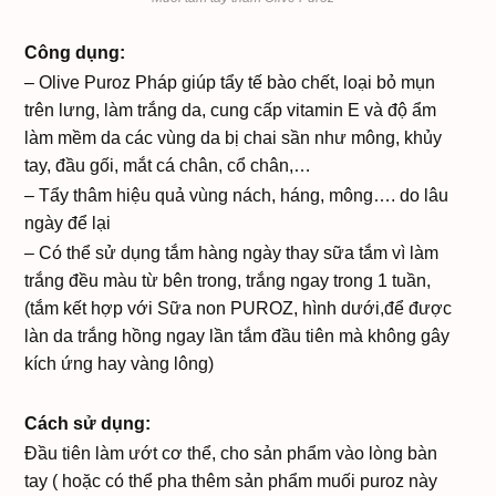
Công dụng:
– Olive Puroz Pháp giúp tẩy tế bào chết, loại bỏ mụn
trên lưng, làm trắng da, cung cấp vitamin E và độ ẩm
làm mềm da các vùng da bị chai sần như mông, khủy
tay, đầu gối, mắt cá chân, cổ chân,…
– Tẩy thâm hiệu quả vùng nách, háng, mông…. do lâu
ngày để lại
– Có thể sử dụng tắm hàng ngày thay sữa tắm vì làm
trắng đều màu từ bên trong, trắng ngay trong 1 tuần,
(tắm kết hợp với Sữa non PUROZ, hình dưới,để được
làn da trắng hồng ngay lần tắm đầu tiên mà không gây
kích ứng hay vàng lông)
Cách sử dụng:
Đầu tiên làm ướt cơ thể, cho sản phẩm vào lòng bàn
tay ( hoặc có thể pha thêm sản phẩm muối puroz này