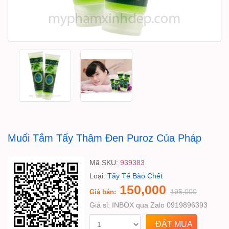
Muối Tắm Tẩy Thâm Đen Puroz Của Pháp
Mã SKU:
939383
Loại:
Tẩy Tế Bào Chết
150,000
195,000
Giá bán:
Giá sỉ:
INBOX qua Zalo 0919896393