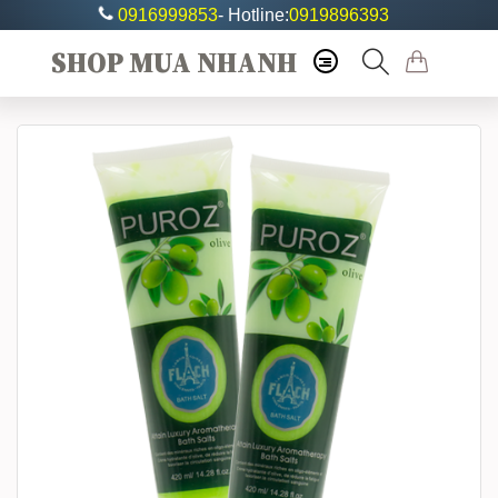
0916999853
- Hotline:
0919896393
SHOP MUA NHANH