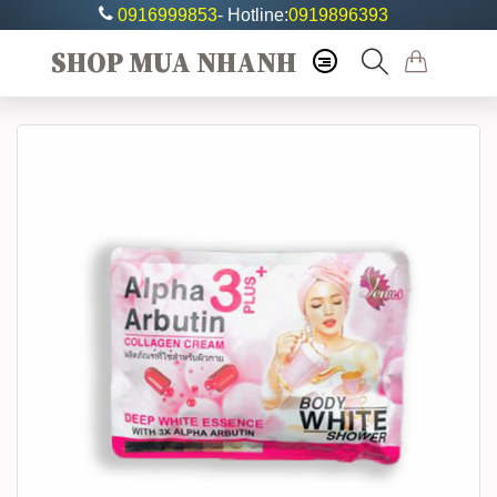
0916999853
- Hotline:
0919896393
SHOP MUA NHANH