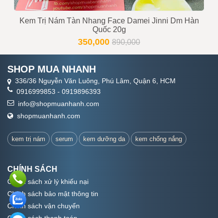
Kem Trị Nám Tàn Nhang Face Damei Jinni Dm Hàn
Quốc 20g
350,000
890,000
SHOP MUA NHANH
336/36 Nguyễn Văn Luông, Phú Lâm, Quận 6, HCM
0916999853
-
0919896393
info@shopmuanhanh.com
shopmuanhanh.com
kem trị nám
serum
kem dưỡng da
kem chống nắng
CHÍNH SÁCH
Chính sách xử lý khiếu nại
Chính sách bảo mật thông tin
Chính sách vận chuyển