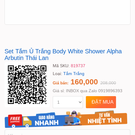
Set Tắm Ủ Trắng Body White Shower Alpha
Arbutin Thái Lan
Mã SKU:
819737
Loại:
Tắm Trắng
160,000
208,000
Giá bán:
Giá sỉ:
INBOX qua Zalo 0919896393