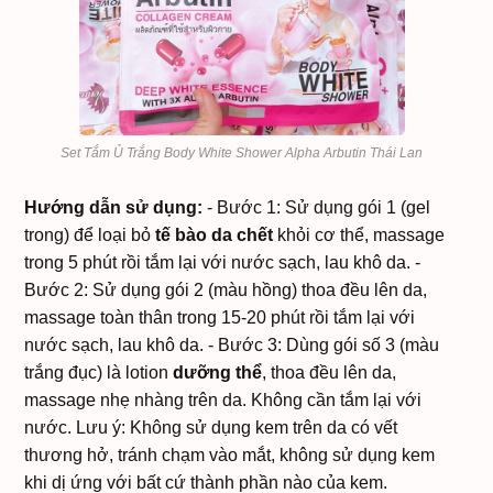
Set Tắm Ủ Trắng Body White Shower Alpha Arbutin Thái Lan
Hướng dẫn sử dụng:
- Bước 1: Sử dụng gói 1 (gel
trong) để loại bỏ
tế bào da chết
khỏi cơ thể, massage
trong 5 phút rồi tắm lại với nước sạch, lau khô da.
-
Bước 2: Sử dụng gói 2 (màu hồng) thoa đều lên da,
massage toàn thân trong 15-20 phút rồi tắm lại với
nước sạch, lau khô da.
- Bước 3: Dùng gói số 3 (màu
trắng đục) là lotion
dưỡng thể
, thoa đều lên da,
massage nhẹ nhàng trên da. Không cần tắm lại với
nước.
Lưu ý: Không sử dụng kem trên da có vết
thương hở, tránh chạm vào mắt, không sử dụng kem
khi dị ứng với bất cứ thành phần nào của kem.