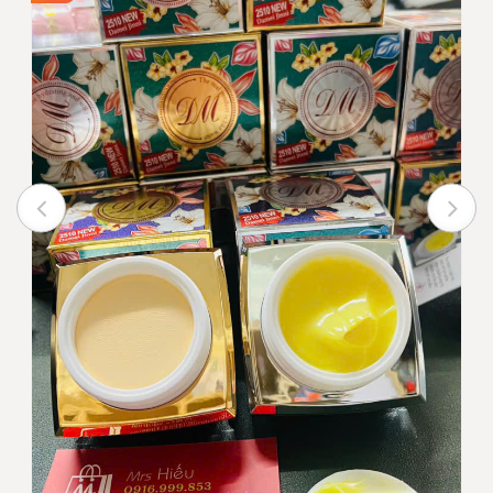
Giá bán
160,000
INBOX
Ghi chú :
Giá trên chưa bao gồm VAT nếu
quý khách yêu cầu xuất hóa
đơn
Trạng thái
Còn hàng
Tư vấn viên
0916999853 - 0919896393