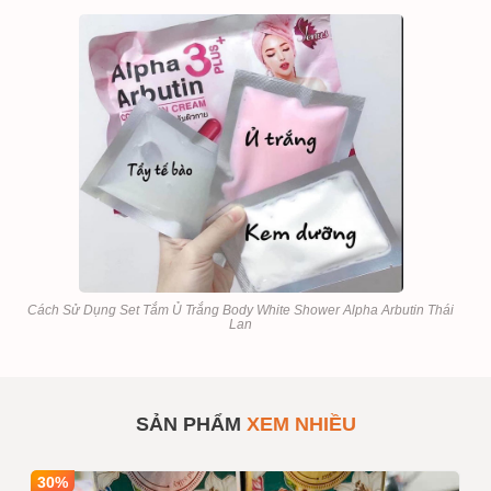
Cách Sử Dụng Set Tắm Ủ Trắng Body White Shower Alpha Arbutin Thái
Lan
Set Tắm Ủ Trắng Body
SẢN PHẨM
#819737
White Shower Alpha
Arbutin Thái Lan
SẢN PHẨM
XEM NHIỀU
Số lượng
1
Mua sỉ theo số lượng
30%