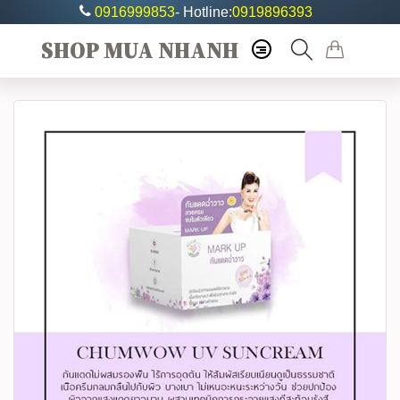
0916999853
- Hotline:
0919896393
SHOP MUA NHANH