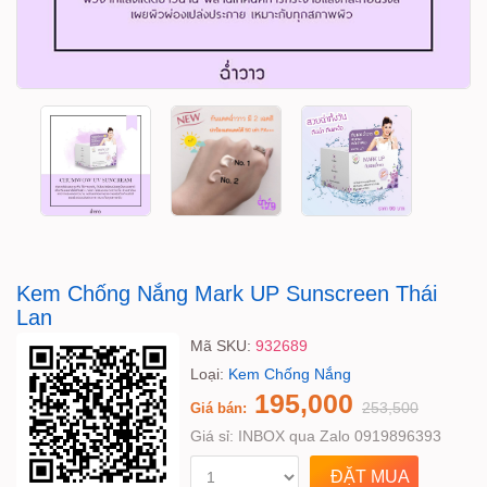
Kem Chống Nắng Mark UP Sunscreen Thái
Lan
Mã SKU:
932689
Loại:
Kem Chống Nắng
195,000
253,500
Giá bán:
Giá sỉ:
INBOX qua Zalo 0919896393