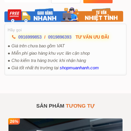
Hãy gọi
0916999853
/
0919896393
TƯ VẤN ƯU ĐÃI
● Giá trên chưa bao gồm VAT
● Miễn phí giao hàng khu vực lân cận shop
● Cho kiểm tra hàng trước khi nhận hàng
● Giá tốt nhất thị trường tại
shopmuanhanh.com
SẢN PHẨM
TƯƠNG TỰ
26%