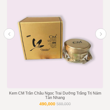
Ghi chú :
Giá trên chưa bao gồm VAT nếu
quý khách yêu cầu xuất hóa
đơn
Trạng thái
Còn hàng
Tư vấn viên
0916999853 - 0919896393
Kem CM Trân Châu Ngọc Trai Dưỡng Trắng Trị Nám
Tàn Nhang
490,000
588,000