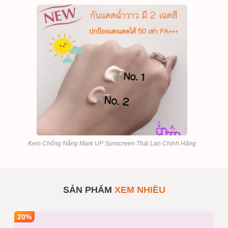
Kem Chống Nắng Mark UP Sunscreen Thái Lan Chính Hãng
Kem Chống Nắng Mark UP
SẢN PHẨM
#932689
Sunscreen Thái Lan
SẢN PHẨM
XEM NHIỀU
Số lượng
1
Mua sỉ theo số lượng
Giá bán
195,000
INBOX
20%