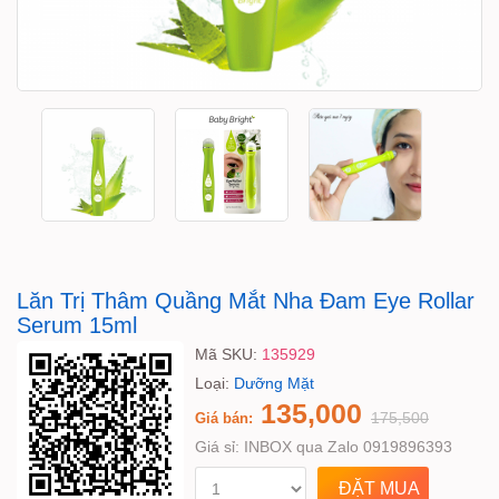
Lăn Trị Thâm Quầng Mắt Nha Đam Eye Rollar
Serum 15ml
Mã SKU:
135929
Loại:
Dưỡng Mặt
135,000
175,500
Giá bán:
Giá sỉ:
INBOX qua Zalo 0919896393