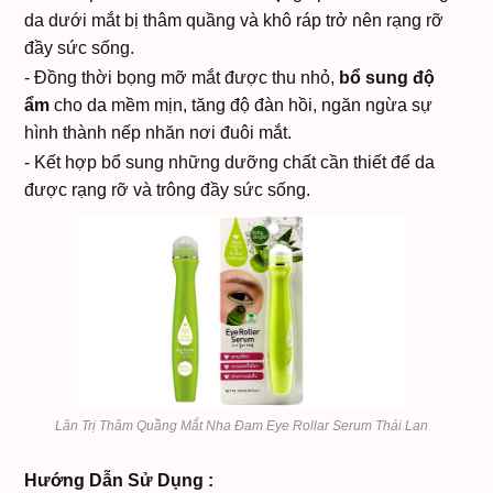
da dưới mắt bị thâm quầng và khô ráp trở nên rạng rỡ
đầy sức sống.
- Đồng thời bọng mỡ mắt được thu nhỏ,
bổ sung độ
ẩm
cho da mềm mịn, tăng độ đàn hồi, ngăn ngừa sự
hình thành nếp nhăn nơi đuôi mắt.
- Kết hợp bổ sung những dưỡng chất cần thiết để da
được rạng rỡ và trông đầy sức sống.
Lăn Trị Thâm Quầng Mắt Nha Đam Eye Rollar Serum Thái Lan
Hướng Dẫn Sử Dụng :