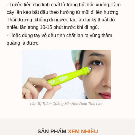
- Trước tiên cho tinh chất từ trong bút dốc xuống, cầm
cây lăn kéo bắt đầu theo hướng từ mũi đi lên hướng
Thái dương, không đi ngược lại, lặp lại kỹ thuật đó
nhiều lần trong 10-15 phút trước khi đi ngủ.
- Hoặc dùng tay vỗ đều tinh chất lan ra vùng thâm
quầng là được.
Lăn Trị Thâm Quầng Mắt Nha Đam Thái Lan
Lăn Trị Thâm Quầng Mắt
SẢN PHẨM
#135929
Nha Đam Eye Rollar
Serum 15ml
SẢN PHẨM
XEM NHIỀU