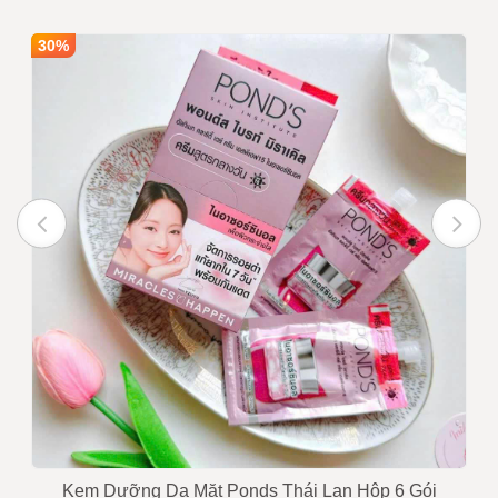
Số lượng
1
Mua sỉ theo số lượng
30%
Giá bán
135,000
INBOX
Ghi chú :
Giá trên chưa bao gồm VAT nếu
quý khách yêu cầu xuất hóa
đơn
Trạng thái
Còn hàng
Tư vấn viên
0916999853 - 0919896393
Kem Dưỡng Da Mặt Ponds Thái Lan Hộp 6 Gói