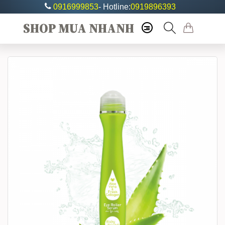
0916999853
- Hotline:
0919896393
SHOP MUA NHANH