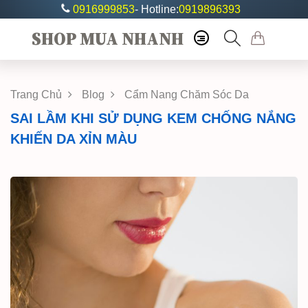
0916999853
- Hotline:
0919896393
SHOP MUA NHANH
Trang Chủ
Blog
Cẩm Nang Chăm Sóc Da
SAI LẦM KHI SỬ DỤNG KEM CHỐNG NẮNG
KHIẾN DA XỈN MÀU