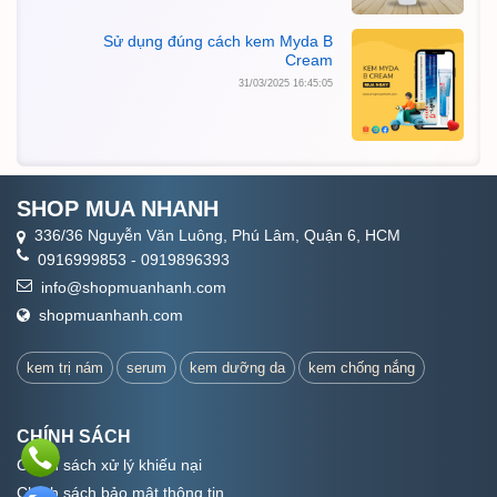
Sử dụng đúng cách kem Myda B
Cream
31/03/2025 16:45:05
SHOP MUA NHANH
336/36 Nguyễn Văn Luông, Phú Lâm, Quận 6, HCM
0916999853
-
0919896393
info@shopmuanhanh.com
shopmuanhanh.com
kem trị nám
serum
kem dưỡng da
kem chống nắng
CHÍNH SÁCH
Chính sách xử lý khiếu nại
Chính sách bảo mật thông tin