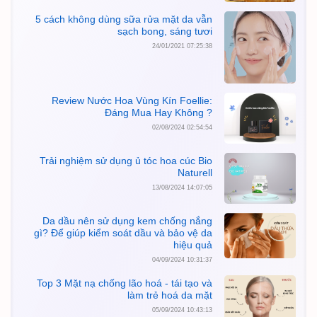
5 cách không dùng sữa rửa mặt da vẫn
sạch bong, sáng tươi
24/01/2021 07:25:38
Review Nước Hoa Vùng Kín Foellie:
Đáng Mua Hay Không ?
02/08/2024 02:54:54
Trải nghiệm sử dụng ủ tóc hoa cúc Bio
Naturell
13/08/2024 14:07:05
Da dầu nên sử dụng kem chống nắng
gì? Để giúp kiểm soát dầu và bảo vệ da
hiệu quả
04/09/2024 10:31:37
Top 3 Mặt nạ chống lão hoá - tái tạo và
làm trẻ hoá da mặt
05/09/2024 10:43:13