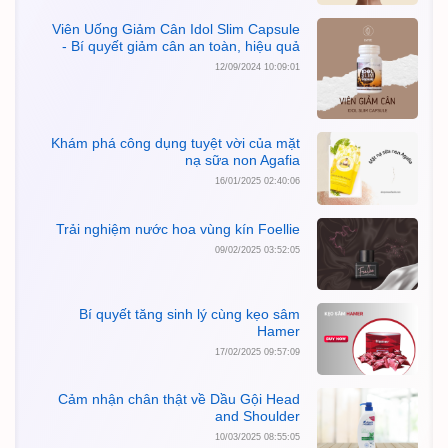
Viên Uống Giảm Cân Idol Slim Capsule
- Bí quyết giảm cân an toàn, hiệu quả
12/09/2024 10:09:01
Khám phá công dụng tuyệt vời của mặt
nạ sữa non Agafia
16/01/2025 02:40:06
Trải nghiệm nước hoa vùng kín Foellie
09/02/2025 03:52:05
Bí quyết tăng sinh lý cùng kẹo sâm
Hamer
17/02/2025 09:57:09
Cảm nhận chân thật về Dầu Gội Head
and Shoulder
10/03/2025 08:55:05