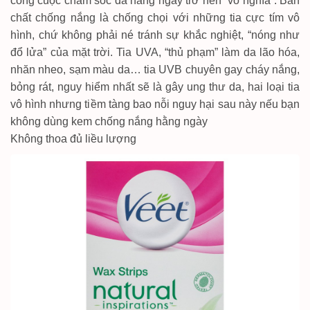
công cuộc chăm sóc da hằng ngày trở nên “vô nghĩa”. Bản
chất chống nắng là chống chọi với những tia cực tím vô
hình, chứ không phải né tránh sự khắc nghiệt, “nóng như
đổ lửa” của mặt trời. Tia UVA, “thủ phạm” làm da lão hóa,
nhăn nheo, sạm màu da… tia UVB chuyên gay cháy nắng,
bỏng rát, nguy hiểm nhất sẽ là gây ung thư da, hai loại tia
vô hình nhưng tiềm tàng bao nỗi nguy hại sau này nếu bạn
không dùng kem chống nắng hằng ngày
Không thoa đủ liều lượng