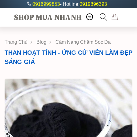
0916999853
- Hotline:
0919896393
SHOP MUA NHANH
Trang Chủ
Blog
Cẩm Nang Chăm Sóc Da
THAN HOẠT TÍNH - ỨNG CỬ VIÊN LÀM ĐẸP
SÁNG GIÁ