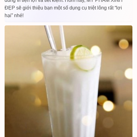
dùng vì tiện lợi và tiết kiệm. Hôm nay, MỸ PHẨM XINH
ĐẸP sẽ giới thiệu bạn một số dụng cụ triệt lông rất “lợi
hại” nhé!