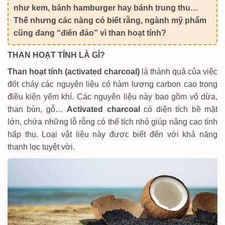
như kem, bánh hamburger hay bánh trung thu…
Thế nhưng các nàng có biết rằng, ngành mỹ phẩm
cũng đang “điên đảo” vì than hoạt tính?
THAN HOẠT TÍNH LÀ GÌ?
Than hoạt tính (activated charcoal)
là thành quả của việc
đốt cháy các nguyên liệu có hàm lượng carbon cao trong
điều kiện yếm khí. Các nguyên liệu này bao gồm vỏ dừa,
than bùn, gỗ…
Activated charcoal
có diện tích bề mặt
lớn, chứa những lỗ rỗng có thể tích nhỏ giúp nâng cao tính
hấp thụ. Loại vật liệu này được biết đến với khả năng
thanh lọc tuyệt vời.