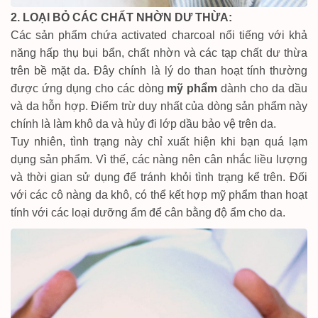
2. LOẠI BỎ CÁC CHẤT NHỜN DƯ THỪA:
Các sản phẩm chứa activated charcoal nổi tiếng với khả
năng hấp thụ bụi bẩn, chất nhờn và các tạp chất dư thừa
trên bề mặt da. Đây chính là lý do than hoạt tính thường
được ứng dụng cho các dòng
mỹ phẩm
dành cho da dầu
và da hỗn hợp. Điểm trừ duy nhất của dòng sản phẩm này
chính là làm khô da và hủy đi lớp dầu bảo vệ trên da.
Tuy nhiên, tình trạng này chỉ xuất hiện khi bạn quá lạm
dụng sản phẩm. Vì thế, các nàng nên cân nhắc liều lượng
và thời gian sử dụng để tránh khỏi tình trạng kể trên. Đối
với các cô nàng da khô, có thể kết hợp mỹ phẩm than hoạt
tính với các loại dưỡng ẩm để cân bằng độ ẩm cho da.