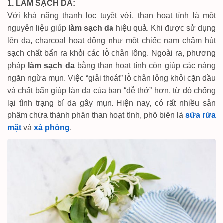
1. LÀM SẠCH DA:
Với khả năng thanh lọc tuyệt vời, than hoạt tính là một
nguyên liệu giúp
làm sạch da
hiệu quả. Khi được sử dụng
lên da, charcoal hoạt động như một chiếc nam châm hút
sạch chất bẩn ra khỏi các lỗ chân lông. Ngoài ra, phương
pháp
làm sạch da
bằng than hoạt tính còn giúp các nàng
ngăn ngừa mụn. Việc “giải thoát” lỗ chân lông khỏi cặn dầu
và chất bẩn giúp làn da của bạn “dễ thở” hơn, từ đó chống
lại tình trạng bí da gây mụn. Hiện nay, có rất nhiều sản
phẩm chứa thành phần than hoạt tính, phổ biến là
sữa rửa
mặt
và
xà phòng
.