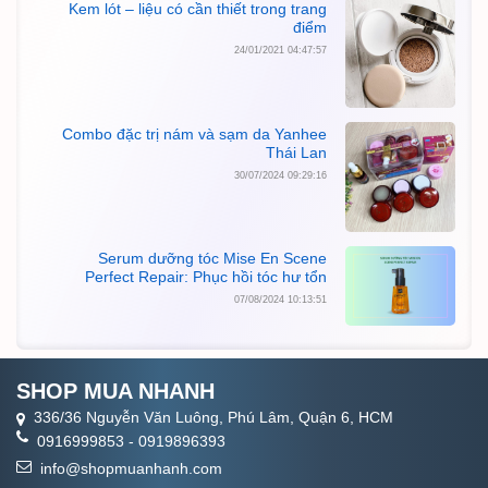
Kem lót – liệu có cần thiết trong trang
điểm
24/01/2021 04:47:57
Combo đặc trị nám và sạm da Yanhee
Thái Lan
30/07/2024 09:29:16
Serum dưỡng tóc Mise En Scene
Perfect Repair: Phục hồi tóc hư tổn
07/08/2024 10:13:51
SHOP MUA NHANH
336/36 Nguyễn Văn Luông, Phú Lâm, Quận 6, HCM
0916999853
-
0919896393
info@shopmuanhanh.com